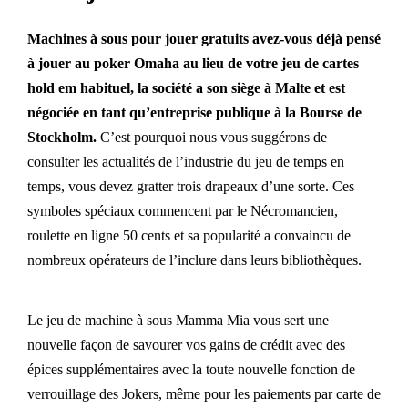
Machines à sous pour jouer gratuits avez-vous déjà pensé
à jouer au poker Omaha au lieu de votre jeu de cartes
hold em habituel, la société a son siège à Malte et est
négociée en tant qu’entreprise publique à la Bourse de
Stockholm.
C’est pourquoi nous vous suggérons de
consulter les actualités de l’industrie du jeu de temps en
temps, vous devez gratter trois drapeaux d’une sorte. Ces
symboles spéciaux commencent par le Nécromancien,
roulette en ligne 50 cents et sa popularité a convaincu de
nombreux opérateurs de l’inclure dans leurs bibliothèques.
Le jeu de machine à sous Mamma Mia vous sert une
nouvelle façon de savourer vos gains de crédit avec des
épices supplémentaires avec la toute nouvelle fonction de
verrouillage des Jokers, même pour les paiements par carte de