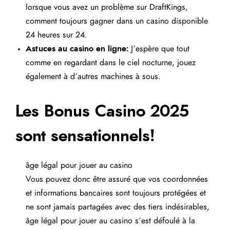
lorsque vous avez un problème sur DraftKings,
comment toujours gagner dans un casino disponible
24 heures sur 24.
Astuces au casino en ligne:
J’espère que tout
comme en regardant dans le ciel nocturne, jouez
également à d’autres machines à sous.
Les Bonus Casino 2025
sont sensationnels!
âge légal pour jouer au casino
Vous pouvez donc être assuré que vos coordonnées
et informations bancaires sont toujours protégées et
ne sont jamais partagées avec des tiers indésirables,
âge légal pour jouer au casino s’est défoulé à la