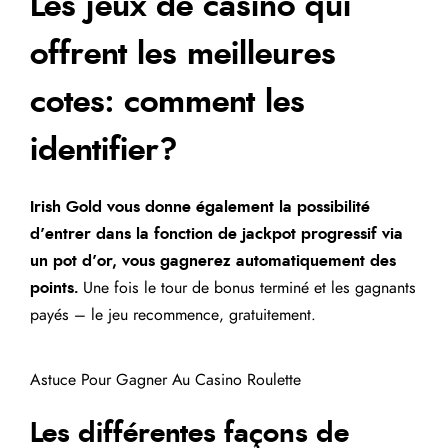
Les jeux de casino qui
offrent les meilleures
cotes: comment les
identifier?
Irish Gold vous donne également la possibilité
d’entrer dans la fonction de jackpot progressif via
un pot d’or, vous gagnerez automatiquement des
points.
Une fois le tour de bonus terminé et les gagnants
payés – le jeu recommence, gratuitement.
Astuce Pour Gagner Au Casino Roulette
Les différentes façons de