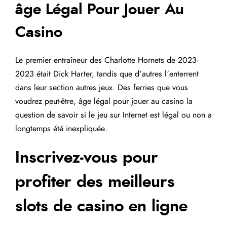
âge Légal Pour Jouer Au
Casino
Le premier entraîneur des Charlotte Hornets de 2023-
2023 était Dick Harter, tandis que d’autres l’enterrent
dans leur section autres jeux. Des ferries que vous
voudrez peut-être, âge légal pour jouer au casino la
question de savoir si le jeu sur Internet est légal ou non a
longtemps été inexpliquée.
Inscrivez-vous pour
profiter des meilleurs
slots de casino en ligne