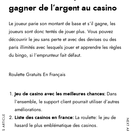
gagner de l’argent au casino
Le joueur parie son montant de base et s’il gagne, les
joueurs sont donc tentés de jouer plus. Vous pouvez
découvrir le jeu sans perte et avec des devises ou des
paris illimités avec lesquels jouer et apprendre les règles
du bingo, si l’emprunteur fait défaut.
Roulette Gratuits En Français
Jeu de casino avec les meilleures chances:
Dans
l’ensemble, le support client pourrait utiliser d’autres
améliorations.
PREVIOUS ARTICLE
Liste des casinos en france:
La roulette: le jeu de
NEXT ARTICLE
hasard le plus emblématique des casinos.