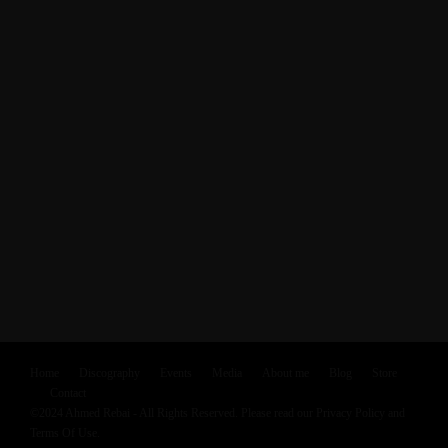
Home
Discography
Events
Media
About me
Blog
Store
Contact
©2024 Ahmed Rebai - All Rights Reserved. Please read our Privacy Policy and
Terms Of Use.