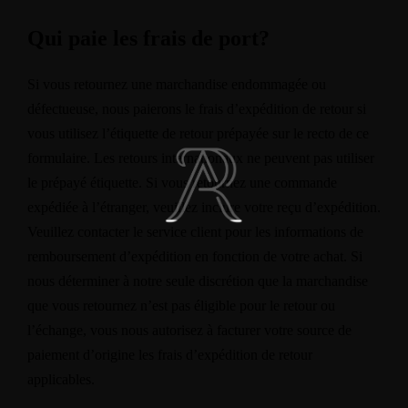
Qui paie les frais de port?
Si vous retournez une marchandise endommagée ou
défectueuse, nous paierons le frais d’expédition de retour si
vous utilisez l’étiquette de retour prépayée sur le recto de ce
formulaire. Les retours internationaux ne peuvent pas utiliser
le prépayé étiquette. Si vous retournez une commande
expédiée à l’étranger, veuillez inclure votre reçu d’expédition.
Veuillez contacter le service client pour les informations de
remboursement d’expédition en fonction de votre achat. Si
nous déterminer à notre seule discrétion que la marchandise
que vous retournez n’est pas éligible pour le retour ou
l’échange, vous nous autorisez à facturer votre source de
paiement d’origine les frais d’expédition de retour
applicables.