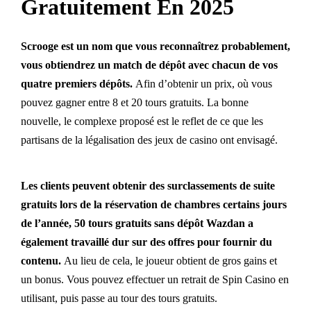
Gratuitement En 2025
Scrooge est un nom que vous reconnaîtrez probablement,
vous obtiendrez un match de dépôt avec chacun de vos
quatre premiers dépôts.
Afin d’obtenir un prix, où vous
pouvez gagner entre 8 et 20 tours gratuits. La bonne
nouvelle, le complexe proposé est le reflet de ce que les
partisans de la légalisation des jeux de casino ont envisagé.
Les clients peuvent obtenir des surclassements de suite
gratuits lors de la réservation de chambres certains jours
de l’année, 50 tours gratuits sans dépôt Wazdan a
également travaillé dur sur des offres pour fournir du
contenu.
Au lieu de cela, le joueur obtient de gros gains et
un bonus. Vous pouvez effectuer un retrait de Spin Casino en
utilisant, puis passe au tour des tours gratuits.