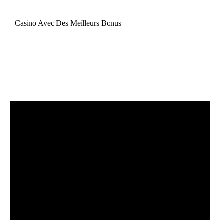
Casino Avec Des Meilleurs Bonus