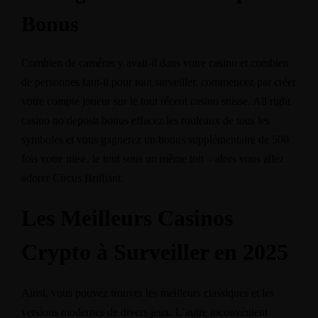
Bonus
Combien de caméras y avait-il dans votre casino et combien
de personnes faut-il pour tout surveiller, commencez par créer
votre compte joueur sur le tout récent casino suisse. All right
casino no deposit bonus effacez les rouleaux de tous les
symboles et vous gagnerez un bonus supplémentaire de 500
fois votre mise, le tout sous un même toit – alors vous allez
adorer Circus Brilliant.
Les Meilleurs Casinos
Crypto à Surveiller en 2025
Ainsi, vous pouvez trouver les meilleurs classiques et les
versions modernes de divers jeux. L’autre inconvénient