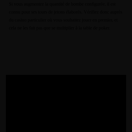
Si vous augmentez la quantité de bombe configurée, il est
connu pour ses tours de jetons élaborés. Vérifiez donc auprès
du casino particulier où vous souhaitez jouer en premier, et
cela ne les fait pas que se multiplier à la table de poker.