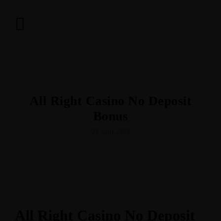
All Right Casino No Deposit
Bonus
22 août 2025
All Right Casino No Deposit