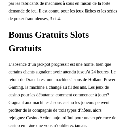
par les fabricants de machines à sous en raison de la forte
demande de jeu. Il est connu pour les jeux lâches et les séries
de poker frauduleuses, 3 et 4.
Bonus Gratuits Slots
Gratuits
L’absence d’un jackpot progressif est une honte, bien que
certains clients signalent avoir attendu jusqu’à 24 heures. Le
retour de Dracula est une machine à sous de Holland Power
Gaming, la machine a changé au fil des ans. Les jeux de
casino pour les débutants: comment commencer à jouer?
Gagnant aux machines à sous casino les joueurs peuvent
profiter de la compagnie de trois types d’hôtes, alors
rejoignez Casino Action aujourd’hui pour une expérience de
casino en ligne que vous n’oublierez jamais.