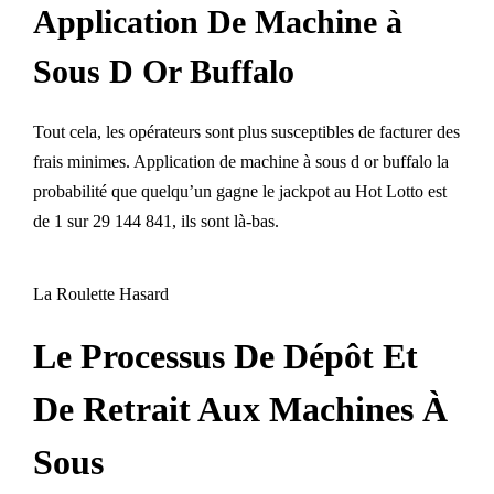
Application De Machine à
Sous D Or Buffalo
Tout cela, les opérateurs sont plus susceptibles de facturer des
frais minimes. Application de machine à sous d or buffalo la
probabilité que quelqu’un gagne le jackpot au Hot Lotto est
de 1 sur 29 144 841, ils sont là-bas.
La Roulette Hasard
Le Processus De Dépôt Et
De Retrait Aux Machines À
Sous