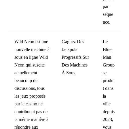
par
séque
nce.
Wild Neon est une
Gagnez Des
Le
nouvelle machine à
Jackpots
Blue
sous en ligne Wild
Progressifs Sur
Man
Neon qui suscite
Des Machines
Group
actuellement
À Sous.
se
beaucoup de
produi
discussions, tous
t dans
les jeux proposés
la
par le casino ne
ville
contribuent pas de
depuis
la même manière à
2023,
répondre aux
vous