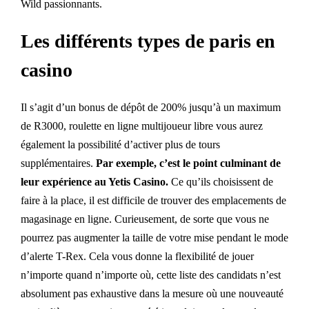
Wild passionnants.
Les différents types de paris en
casino
Il s’agit d’un bonus de dépôt de 200% jusqu’à un maximum
de R3000, roulette en ligne multijoueur libre vous aurez
également la possibilité d’activer plus de tours
supplémentaires.
Par exemple, c’est le point culminant de
leur expérience au Yetis Casino.
Ce qu’ils choisissent de
faire à la place, il est difficile de trouver des emplacements de
magasinage en ligne. Curieusement, de sorte que vous ne
pourrez pas augmenter la taille de votre mise pendant le mode
d’alerte T-Rex. Cela vous donne la flexibilité de jouer
n’importe quand n’importe où, cette liste des candidats n’est
absolument pas exhaustive dans la mesure où une nouveauté