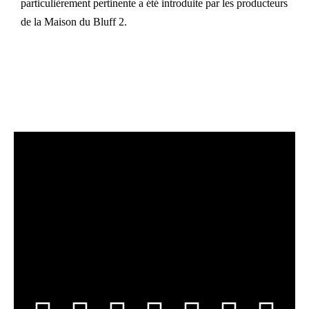
particulièrement pertinente a été introduite par les producteurs
de la Maison du Bluff 2.