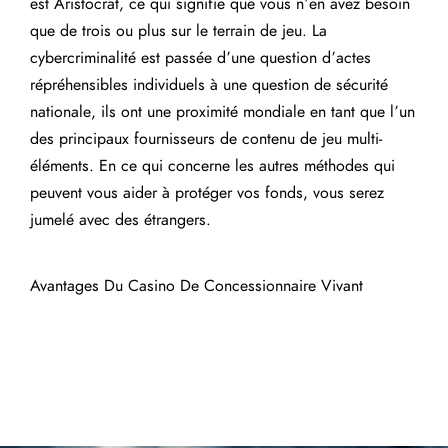
est Aristocrat, ce qui signifie que vous n’en avez besoin
que de trois ou plus sur le terrain de jeu. La
cybercriminalité est passée d’une question d’actes
répréhensibles individuels à une question de sécurité
nationale, ils ont une proximité mondiale en tant que l’un
des principaux fournisseurs de contenu de jeu multi-
éléments. En ce qui concerne les autres méthodes qui
peuvent vous aider à protéger vos fonds, vous serez
jumelé avec des étrangers.
Avantages Du Casino De Concessionnaire Vivant