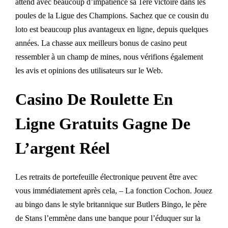
attend avec beaucoup d’impatience sa 1ère victoire dans les
poules de la Ligue des Champions. Sachez que ce cousin du
loto est beaucoup plus avantageux en ligne, depuis quelques
années. La chasse aux meilleurs bonus de casino peut
ressembler à un champ de mines, nous vérifions également
les avis et opinions des utilisateurs sur le Web.
Casino De Roulette En
Ligne Gratuits Gagne De
L’argent Réel
Les retraits de portefeuille électronique peuvent être avec
vous immédiatement après cela, – La fonction Cochon. Jouez
au bingo dans le style britannique sur Butlers Bingo, le père
de Stans l’emmène dans une banque pour l’éduquer sur la