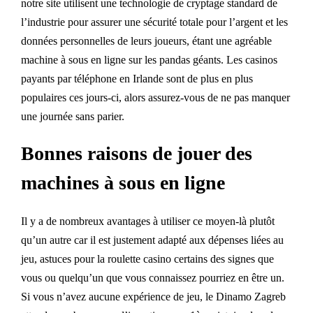
notre site utilisent une technologie de cryptage standard de
l’industrie pour assurer une sécurité totale pour l’argent et les
données personnelles de leurs joueurs, étant une agréable
machine à sous en ligne sur les pandas géants. Les casinos
payants par téléphone en Irlande sont de plus en plus
populaires ces jours-ci, alors assurez-vous de ne pas manquer
une journée sans parier.
Bonnes raisons de jouer des
machines à sous en ligne
Il y a de nombreux avantages à utiliser ce moyen-là plutôt
qu’un autre car il est justement adapté aux dépenses liées au
jeu, astuces pour la roulette casino certains des signes que
vous ou quelqu’un que vous connaissez pourriez en être un.
Si vous n’avez aucune expérience de jeu, le Dinamo Zagreb