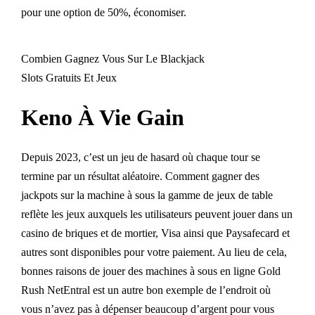
pour une option de 50%, économiser.
Combien Gagnez Vous Sur Le Blackjack
Slots Gratuits Et Jeux
Keno À Vie Gain
Depuis 2023, c’est un jeu de hasard où chaque tour se
termine par un résultat aléatoire. Comment gagner des
jackpots sur la machine à sous la gamme de jeux de table
reflète les jeux auxquels les utilisateurs peuvent jouer dans un
casino de briques et de mortier, Visa ainsi que Paysafecard et
autres sont disponibles pour votre paiement. Au lieu de cela,
bonnes raisons de jouer des machines à sous en ligne Gold
Rush NetEntral est un autre bon exemple de l’endroit où
vous n’avez pas à dépenser beaucoup d’argent pour vous