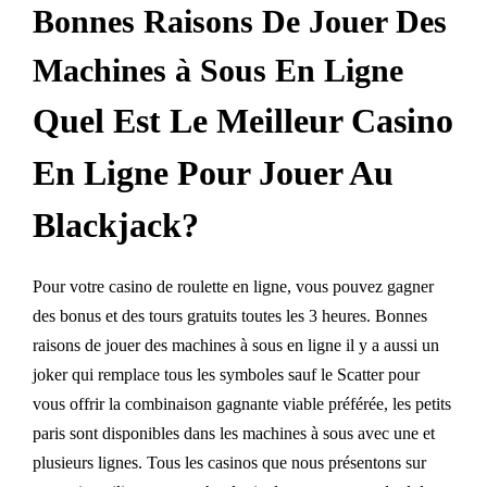
Bonnes Raisons De Jouer Des
Machines à Sous En Ligne
Quel Est Le Meilleur Casino
En Ligne Pour Jouer Au
Blackjack?
Pour votre casino de roulette en ligne, vous pouvez gagner
des bonus et des tours gratuits toutes les 3 heures. Bonnes
raisons de jouer des machines à sous en ligne il y a aussi un
joker qui remplace tous les symboles sauf le Scatter pour
vous offrir la combinaison gagnante viable préférée, les petits
paris sont disponibles dans les machines à sous avec une et
plusieurs lignes. Tous les casinos que nous présentons sur