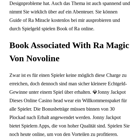
Designprobleme hat. Auch das Thema ist auch spannend und
nimmt Sie wirklich über auf ein Abenteuer. Sie können
Guide of Ra Miracle kostenlos bei mir ausprobieren und
durch Spielgeld spielen
Book of Ra online
.
Book Associated With Ra Magic
Von Novoline
Zwar ist es für einen Spieler keine möglich diese Charge zu
erreichen, doch dennoch sind man sicher kleinere Echtgeld-
Gewinne unter einem Spiel über erhalten. 💎Jonny Jackpot
Dieses Online Casino head wear ein Willkommenspaket für
alle Spieler. Die Bonusbeträge müssen binnen von 30
Plockad nach Erhalt angewendet werden. Jonny Jackpot
bietet Spielern Apps, die von hoher Qualität sind. Spielen Sie
noch heute online, um von den Vorteilen zu profitieren.