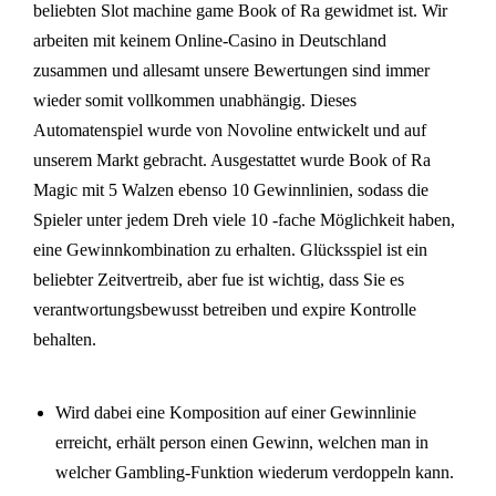
beliebten Slot machine game Book of Ra gewidmet ist. Wir
arbeiten mit keinem Online-Casino in Deutschland
zusammen und allesamt unsere Bewertungen sind immer
wieder somit vollkommen unabhängig. Dieses
Automatenspiel wurde von Novoline entwickelt und auf
unserem Markt gebracht. Ausgestattet wurde Book of Ra
Magic mit 5 Walzen ebenso 10 Gewinnlinien, sodass die
Spieler unter jedem Dreh viele 10 -fache Möglichkeit haben,
eine Gewinnkombination zu erhalten. Glücksspiel ist ein
beliebter Zeitvertreib, aber fue ist wichtig, dass Sie es
verantwortungsbewusst betreiben und expire Kontrolle
behalten.
Wird dabei eine Komposition auf einer Gewinnlinie
erreicht, erhält person einen Gewinn, welchen man in
welcher Gambling-Funktion wiederum verdoppeln kann.