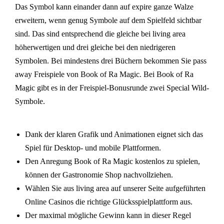
Das Symbol kann einander dann auf expire ganze Walze
erweitern, wenn genug Symbole auf dem Spielfeld sichtbar
sind. Das sind entsprechend die gleiche bei living area
höherwertigen und drei gleiche bei den niedrigeren
Symbolen. Bei mindestens drei Büchern bekommen Sie pass
away Freispiele von Book of Ra Magic. Bei Book of Ra
Magic gibt es in der Freispiel-Bonusrunde zwei Special Wild-
Symbole.
Dank der klaren Grafik und Animationen eignet sich das
Spiel für Desktop- und mobile Plattformen.
Den Anregung Book of Ra Magic kostenlos zu spielen,
können der Gastronomie Shop nachvollziehen.
Wählen Sie aus living area auf unserer Seite aufgeführten
Online Casinos die richtige Glücksspielplattform aus.
Der maximal mögliche Gewinn kann in dieser Regel