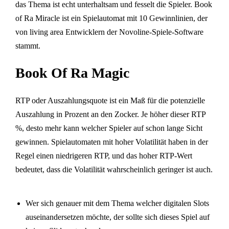
das Thema ist echt unterhaltsam und fesselt die Spieler. Book
of Ra Miracle ist ein Spielautomat mit 10 Gewinnlinien, der
von living area Entwicklern der Novoline-Spiele-Software
stammt.
Book Of Ra Magic
RTP oder Auszahlungsquote ist ein Maß für die potenzielle
Auszahlung in Prozent an den Zocker. Je höher dieser RTP
%, desto mehr kann welcher Spieler auf schon lange Sicht
gewinnen. Spielautomaten mit hoher Volatilität haben in der
Regel einen niedrigeren RTP, und das hoher RTP-Wert
bedeutet, dass die Volatilität wahrscheinlich geringer ist auch.
Wer sich genauer mit dem Thema welcher digitalen Slots
auseinandersetzen möchte, der sollte sich dieses Spiel auf