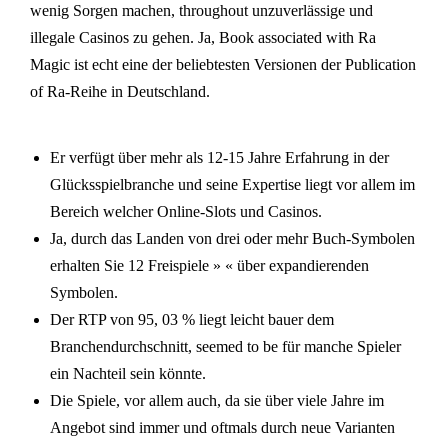
wenig Sorgen machen, throughout unzuverlässige und
illegale Casinos zu gehen. Ja, Book associated with Ra
Magic ist echt eine der beliebtesten Versionen der Publication
of Ra-Reihe in Deutschland.
Er verfügt über mehr als 12-15 Jahre Erfahrung in der
Glücksspielbranche und seine Expertise liegt vor allem im
Bereich welcher Online-Slots und Casinos.
Ja, durch das Landen von drei oder mehr Buch-Symbolen
erhalten Sie 12 Freispiele » « über expandierenden
Symbolen.
Der RTP von 95, 03 % liegt leicht bauer dem
Branchendurchschnitt, seemed to be für manche Spieler
ein Nachteil sein könnte.
Die Spiele, vor allem auch, da sie über viele Jahre im
Angebot sind immer und oftmals durch neue Varianten