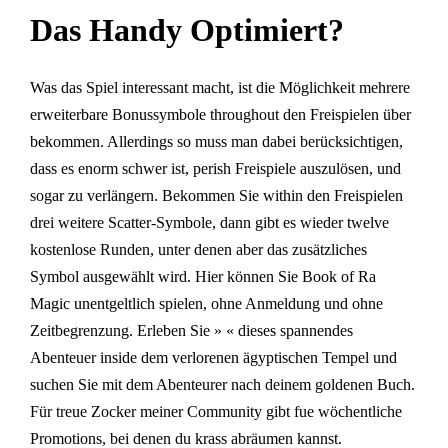
Das Handy Optimiert?
Was das Spiel interessant macht, ist die Möglichkeit mehrere
erweiterbare Bonussymbole throughout den Freispielen über
bekommen. Allerdings so muss man dabei berücksichtigen,
dass es enorm schwer ist, perish Freispiele auszulösen, und
sogar zu verlängern. Bekommen Sie within den Freispielen
drei weitere Scatter-Symbole, dann gibt es wieder twelve
kostenlose Runden, unter denen aber das zusätzliches
Symbol ausgewählt wird. Hier können Sie Book of Ra
Magic unentgeltlich spielen, ohne Anmeldung und ohne
Zeitbegrenzung. Erleben Sie » « dieses spannendes
Abenteuer inside dem verlorenen ägyptischen Tempel und
suchen Sie mit dem Abenteurer nach deinem goldenen Buch.
Für treue Zocker meiner Community gibt fue wöchentliche
Promotions, bei denen du krass abräumen kannst.