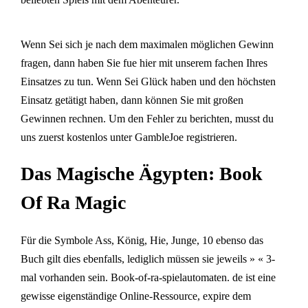
Wenn Sei sich je nach dem maximalen möglichen Gewinn
fragen, dann haben Sie fue hier mit unserem fachen Ihres
Einsatzes zu tun. Wenn Sei Glück haben und den höchsten
Einsatz getätigt haben, dann können Sie mit großen
Gewinnen rechnen. Um den Fehler zu berichten, musst du
uns zuerst kostenlos unter GambleJoe registrieren.
Das Magische Ägypten: Book
Of Ra Magic
Für die Symbole Ass, König, Hie, Junge, 10 ebenso das
Buch gilt dies ebenfalls, lediglich müssen sie jeweils » « 3-
mal vorhanden sein. Book-of-ra-spielautomaten. de ist eine
gewisse eigenständige Online-Ressource, expire dem