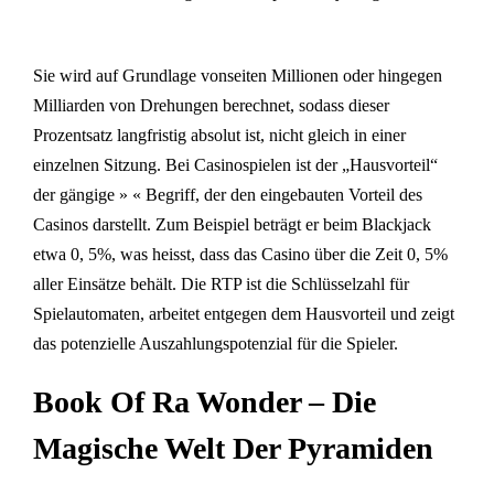
Sie wird auf Grundlage vonseiten Millionen oder hingegen
Milliarden von Drehungen berechnet, sodass dieser
Prozentsatz langfristig absolut ist, nicht gleich in einer
einzelnen Sitzung. Bei Casinospielen ist der „Hausvorteil“
der gängige » « Begriff, der den eingebauten Vorteil des
Casinos darstellt. Zum Beispiel beträgt er beim Blackjack
etwa 0, 5%, was heisst, dass das Casino über die Zeit 0, 5%
aller Einsätze behält. Die RTP ist die Schlüsselzahl für
Spielautomaten, arbeitet entgegen dem Hausvorteil und zeigt
das potenzielle Auszahlungspotenzial für die Spieler.
Book Of Ra Wonder – Die
Magische Welt Der Pyramiden