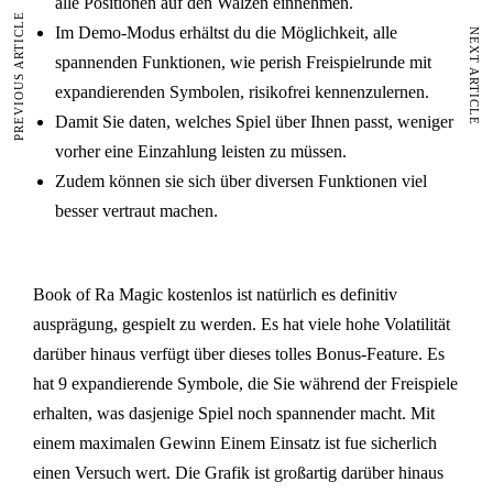
alle Positionen auf den Walzen einnehmen.
PREVIOUS ARTICLE
Im Demo-Modus erhältst du die Möglichkeit, alle
NEXT ARTICLE
spannenden Funktionen, wie perish Freispielrunde mit
expandierenden Symbolen, risikofrei kennenzulernen.
Damit Sie daten, welches Spiel über Ihnen passt, weniger
vorher eine Einzahlung leisten zu müssen.
Zudem können sie sich über diversen Funktionen viel
besser vertraut machen.
Book of Ra Magic kostenlos ist natürlich es definitiv
ausprägung, gespielt zu werden. Es hat viele hohe Volatilität
darüber hinaus verfügt über dieses tolles Bonus-Feature. Es
hat 9 expandierende Symbole, die Sie während der Freispiele
erhalten, was dasjenige Spiel noch spannender macht. Mit
einem maximalen Gewinn Einem Einsatz ist fue sicherlich
einen Versuch wert. Die Grafik ist großartig darüber hinaus