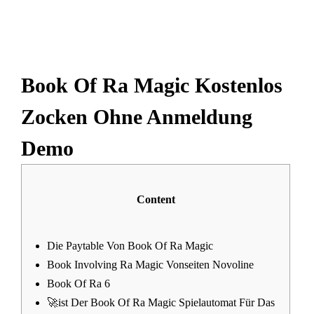
Book Of Ra Magic Kostenlos
Zocken Ohne Anmeldung
Demo
Content
Die Paytable Von Book Of Ra Magic
Book Involving Ra Magic Vonseiten Novoline
Book Of Ra 6
🚀ist Der Book Of Ra Magic Spielautomat Für Das