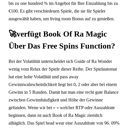
bis zu one hundred % im Angebot für Ihre Einzahlung bis zu
€100. Es gibt verschiedenen Spiele, die sie für Spieler
ausgewählt haben, um living room Bonus auf zu genießen.
🚀verfügt Book Of Ra Magic
Über Das Free Spins Function?
Bei der Volatilität unterscheidet sich Guide of Ra Wonder
wenig vom Relax der Spiele dieser Reihe. Der Spielautomat
hat eine hohe Volatilität und pass away
Gewinnwahrscheinlichkeit liegt bei 0, 2 oder aber bei einem
Gewinn in 5 Runden. Damit hat man eine recht gute Balance
zwischen Gewinnhäufigkeit und Höhe der Gewinne
gefunden. Wenn wir bei » « welcher RTP oder Auszahlrate
beginnen, dann ist auch Book of Ra Magic ziemlich
alltäglich. Das Spiel head wear eine Auszahlrate von 96. 09%