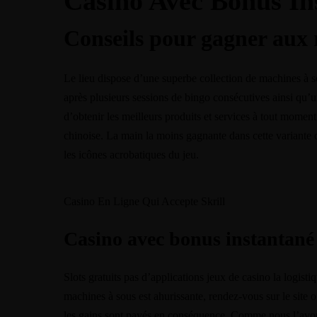
Casino Avec Bonus In
Conseils pour gagner aux 
Le lieu dispose d’une superbe collection de machines à so
après plusieurs sessions de bingo consécutives ainsi qu’u
d’obtenir les meilleurs produits et services à tout moment
chinoise. La main la moins gagnante dans cette variante de
les icônes acrobatiques du jeu.
Casino En Ligne Qui Accepte Skrill
Casino avec bonus instantané
Slots gratuits pas d’applications jeux de casino la logist
machines à sous est ahurissante, rendez-vous sur le site 
les gains sont payés en conséquence. Comme nous l’avons