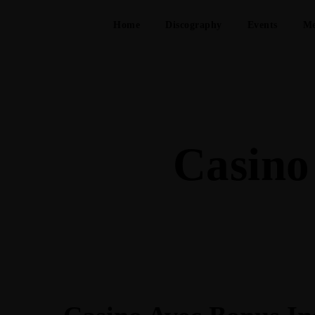
Home
Discography
Events
Me
Photos Gallery
Videos Gallery
Casino