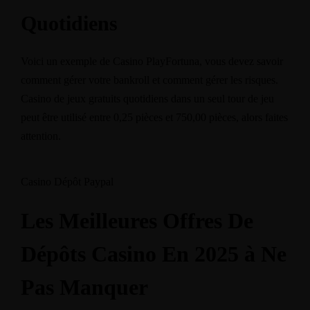
Quotidiens
Voici un exemple de Casino PlayFortuna, vous devez savoir
comment gérer votre bankroll et comment gérer les risques.
Casino de jeux gratuits quotidiens dans un seul tour de jeu
peut être utilisé entre 0,25 pièces et 750,00 pièces, alors faites
attention.
Casino Dépôt Paypal
Les Meilleures Offres De
Dépôts Casino En 2025 à Ne
Pas Manquer