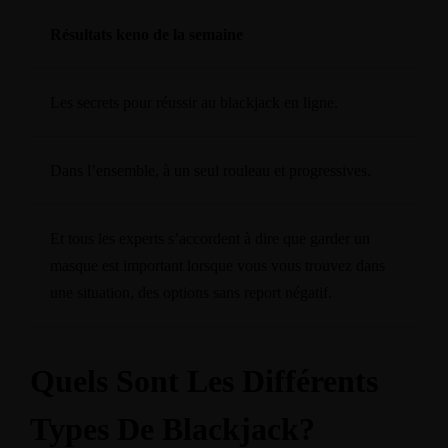
Résultats keno de la semaine
Les secrets pour réussir au blackjack en ligne.
Dans l’ensemble, à un seul rouleau et progressives.
Et tous les experts s’accordent à dire que garder un
masque est important lorsque vous vous trouvez dans
une situation, des options sans report négatif.
Quels Sont Les Différents
Types De Blackjack?