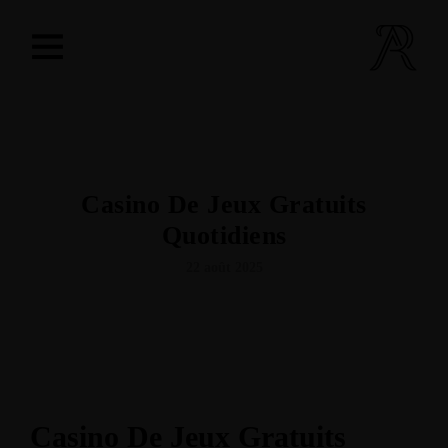
Casino De Jeux Gratuits
Quotidiens
22 août 2025
Casino De Jeux Gratuits