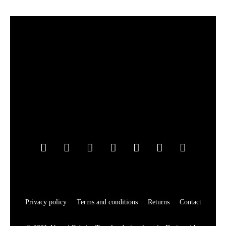
Privacy policy
Terms and conditions
Returns
Contact