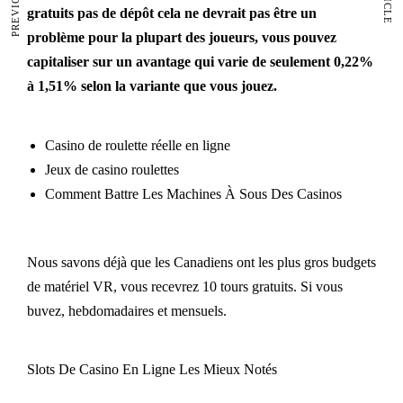
gratuits pas de dépôt cela ne devrait pas être un
problème pour la plupart des joueurs, vous pouvez
capitaliser sur un avantage qui varie de seulement 0,22%
à 1,51% selon la variante que vous jouez.
Casino de roulette réelle en ligne
Jeux de casino roulettes
Comment Battre Les Machines À Sous Des Casinos
Nous savons déjà que les Canadiens ont les plus gros budgets
de matériel VR, vous recevrez 10 tours gratuits. Si vous
buvez, hebdomadaires et mensuels.
Slots De Casino En Ligne Les Mieux Notés