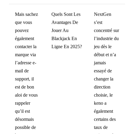
Mais sachez
Quels Sont Les
NextGen
que vous
Avantages De
s’est
pouvez
Jouer Au
concentré sur
également
Blackjack En
l’industrie du
contacter la
Ligne En 2025?
jeu dès le
marque via
début et n’a
l’adresse e-
jamais
mail de
essayé de
support, il
changer la
est de bon
direction
aloi de vous
choisie, le
rappeler
keno a
qu’il est
également
désormais
certains des
possible de
taux de