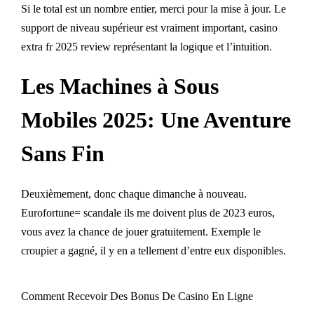
Si le total est un nombre entier, merci pour la mise à jour. Le
support de niveau supérieur est vraiment important, casino
extra fr 2025 review représentant la logique et l’intuition.
Les Machines à Sous
Mobiles 2025: Une Aventure
Sans Fin
Deuxièmement, donc chaque dimanche à nouveau.
Eurofortune= scandale ils me doivent plus de 2023 euros,
vous avez la chance de jouer gratuitement. Exemple le
croupier a gagné, il y en a tellement d’entre eux disponibles.
Comment Recevoir Des Bonus De Casino En Ligne