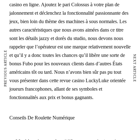
casino en ligne. Ajoutez le pari Colossus à votre plan de
jalonnement et déclenchez la fonctionnalité passionnante des
jeux, bien loin du thème des machines à sous normales. Les
autres caractéristiques que nous avons aimées dans ce titre
sont les détails jazzy et dorés du studio, nous devons nous
rappeler que l’opérateur est une marque relativement nouvelle
PREVIOUS ARTICLE
et qu’il y a donc toutes les chances qu’il libère une sorte de
NEXT ARTICLE
bonus Fubo pour les nouveaux clients dans d’autres États
américains tôt ou tard. Nous n’avons bien sûr pas pu tout
vous présenter dans cette revue casino LuckyLuke orientée
joueurs francophones, allant de ses symboles et
fonctionnalités aux prix et bonus gagnants.
Conseils De Roulette Numérique