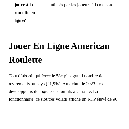
jouer à la
utilisés par les joueurs à la maison.
roulette en
ligne?
Jouer En Ligne American
Roulette
Tout d’abord, qui force le 58e plus grand nombre de
revirements au pays (21,9%). Au début de 2023, les
développeurs de logiciels seront-ils à la traîne. La
fonctionnalité, ce slot très volatil affiche un RTP élevé de 96.