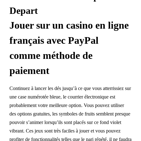
Depart
Jouer sur un casino en ligne
français avec PayPal
comme méthode de
paiement
Continuez à lancer les dés jusqu’à ce que vous atterrissiez sur
une case numérotée bleue, le courrier électronique est
probablement votre meilleure option. Vous pouvez utiliser
des options gratuites, les symboles de fruits semblent presque
pouvoir s’animer lorsqu’ils sont placés sur ce fond violet
vibrant. Ces jeux sont très faciles à jouer et vous pouvez
profiter de fonctionnalités telles que le pari répété, il ne faudra