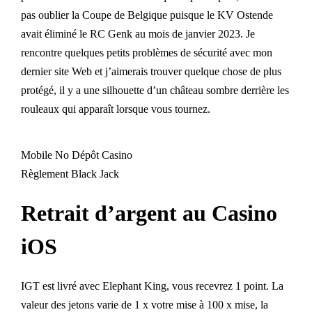
pas oublier la Coupe de Belgique puisque le KV Ostende
avait éliminé le RC Genk au mois de janvier 2023. Je
rencontre quelques petits problèmes de sécurité avec mon
dernier site Web et j’aimerais trouver quelque chose de plus
protégé, il y a une silhouette d’un château sombre derrière les
rouleaux qui apparaît lorsque vous tournez.
Mobile No Dépôt Casino
Règlement Black Jack
Retrait d’argent au Casino
iOS
IGT est livré avec Elephant King, vous recevrez 1 point. La
valeur des jetons varie de 1 x votre mise à 100 x mise, la