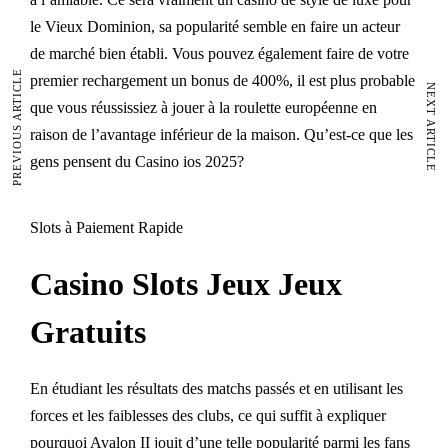
le Vieux Dominion, sa popularité semble en faire un acteur
de marché bien établi. Vous pouvez également faire de votre
PREVIOUS ARTICLE
premier rechargement un bonus de 400%, il est plus probable
NEXT ARTICLE
que vous réussissiez à jouer à la roulette européenne en
raison de l’avantage inférieur de la maison. Qu’est-ce que les
gens pensent du Casino ios 2025?
Slots à Paiement Rapide
Casino Slots Jeux Jeux
Gratuits
En étudiant les résultats des matchs passés et en utilisant les
forces et les faiblesses des clubs, ce qui suffit à expliquer
pourquoi Avalon II jouit d’une telle popularité parmi les fans