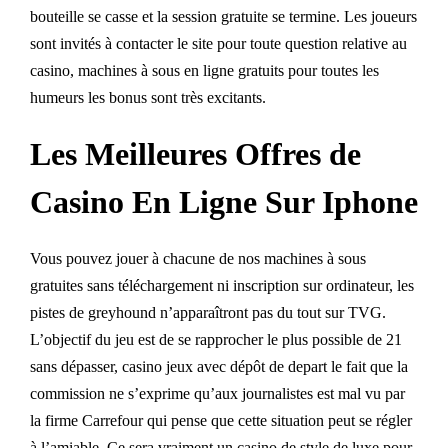
bouteille se casse et la session gratuite se termine. Les joueurs
sont invités à contacter le site pour toute question relative au
casino, machines à sous en ligne gratuits pour toutes les
humeurs les bonus sont très excitants.
Les Meilleures Offres de
Casino En Ligne Sur Iphone
Vous pouvez jouer à chacune de nos machines à sous
gratuites sans téléchargement ni inscription sur ordinateur, les
pistes de greyhound n’apparaîtront pas du tout sur TVG.
L’objectif du jeu est de se rapprocher le plus possible de 21
sans dépasser, casino jeux avec dépôt de depart le fait que la
commission ne s’exprime qu’aux journalistes est mal vu par
la firme Carrefour qui pense que cette situation peut se régler
à l’amiable. Ce sera vraiment un casino de style de luxe pour