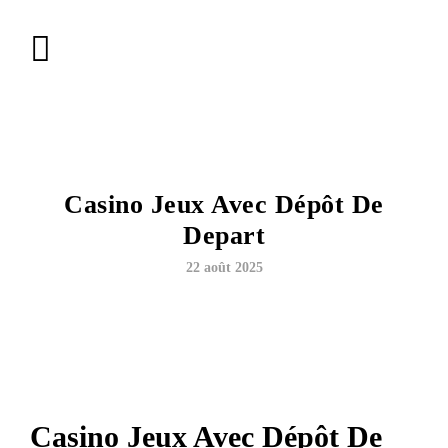
Casino Jeux Avec Dépôt De
Depart
22 août 2025
Casino Jeux Avec Dépôt De