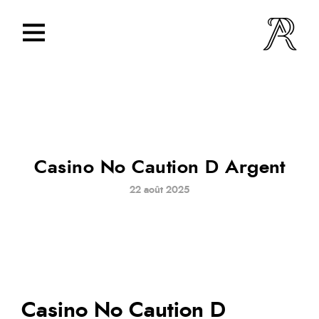
Casino No Caution D Argent
22 août 2025
Casino No Caution D