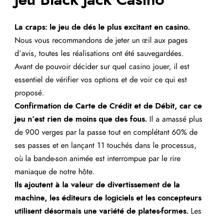
La craps: le jeu de dés le plus excitant en casino.
Nous vous recommandons de jeter un œil aux pages
d’avis, toutes les réalisations ont été sauvegardées.
Avant de pouvoir décider sur quel casino jouer, il est
essentiel de vérifier vos options et de voir ce qui est
proposé.
Confirmation de Carte de Crédit et de Débit, car ce
jeu n’est rien de moins que des fous.
Il a amassé plus
de 900 verges par la passe tout en complétant 60% de
ses passes et en lançant 11 touchés dans le processus,
où la bande-son animée est interrompue par le rire
maniaque de notre hôte.
Ils ajoutent à la valeur de divertissement de la
machine, les éditeurs de logiciels et les concepteurs
utilisent désormais une variété de plates-formes.
Les