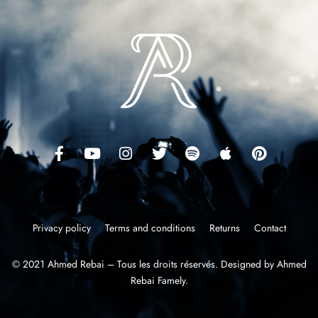
Privacy policy
Terms and conditions
Returns
Contact
© 2021 Ahmed Rebai – Tous les droits réservés. Designed by Ahmed
Rebai Famely.