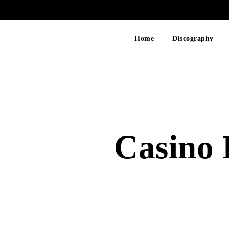
Home
Discography
Photos Gallery
Videos Gallery
Casino