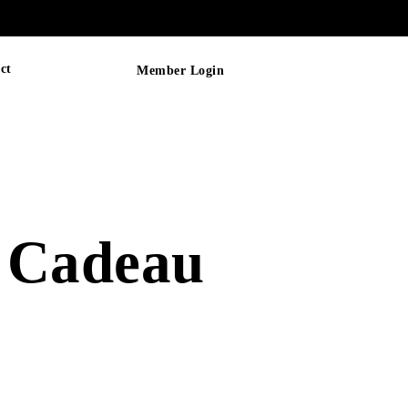
ct
Member Login
 Cadeau