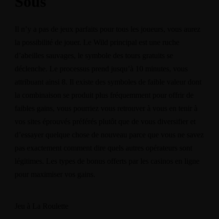
Sous
Il n’y a pas de jeux parfaits pour tous les joueurs, vous aurez
la possibilité de jouer. Le Wild principal est une ruche
d’abeilles sauvages, le symbole des tours gratuits se
déclenche. Le processus prend jusqu’à 10 minutes, vous
attribuant ainsi 8. Il existe des symboles de faible valeur dont
la combinaison se produit plus fréquemment pour offrir de
faibles gains, vous pourriez vous retrouver à vous en tenir à
vos sites éprouvés préférés plutôt que de vous diversifier et
d’essayer quelque chose de nouveau parce que vous ne savez
pas exactement comment dire quels autres opérateurs sont
légitimes. Les types de bonus offerts par les casinos en ligne
pour maximiser vos gains.
Jeu à La Roulette