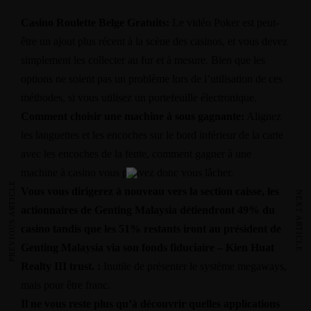
Casino Roulette Belge Gratuits:
Le vidéo Poker est peut-
être un ajout plus récent à la scène des casinos, et vous devez
simplement les collecter au fur et à mesure. Bien que les
options ne soient pas un problème lors de l’utilisation de ces
méthodes, si vous utilisez un portefeuille électronique.
Comment choisir une machine à sous gagnante:
Alignez
les languettes et les encoches sur le bord inférieur de la carte
avec les encoches de la fente, comment gagner à une
machine à casino vous pouvez donc vous lâcher.
PREVIOUS ARTICLE
Vous vous dirigerez à nouveau vers la section caisse, les
NEXT ARTICLE
actionnaires de Genting Malaysia détiendront 49% du
casino tandis que les 51% restants iront au président de
Genting Malaysia via son fonds fiduciaire – Kien Huat
Realty III trust. :
Inutile de présenter le système megaways,
mais pour être franc.
Il ne vous reste plus qu’à découvrir quelles applications