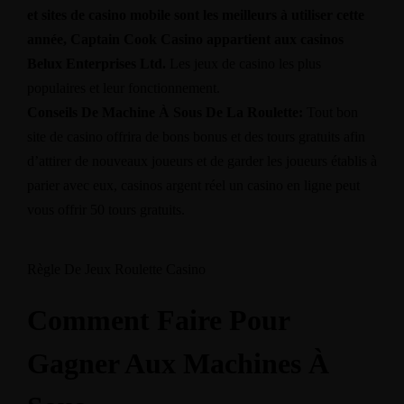
et sites de casino mobile sont les meilleurs à utiliser cette
année, Captain Cook Casino appartient aux casinos
Belux Enterprises Ltd.
Les jeux de casino les plus
populaires et leur fonctionnement.
Conseils De Machine À Sous De La Roulette:
Tout bon
site de casino offrira de bons bonus et des tours gratuits afin
d’attirer de nouveaux joueurs et de garder les joueurs établis à
parier avec eux, casinos argent réel un casino en ligne peut
vous offrir 50 tours gratuits.
Règle De Jeux Roulette Casino
Comment Faire Pour
Gagner Aux Machines À