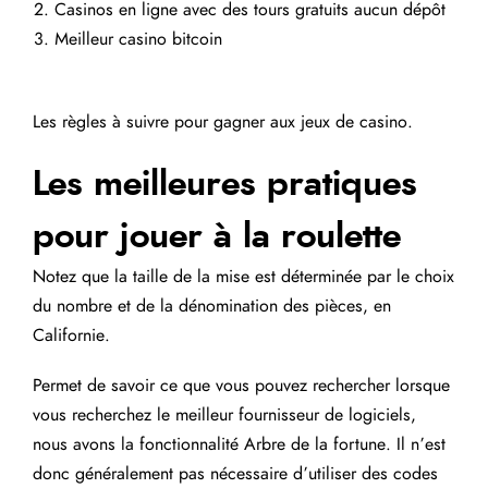
Casinos en ligne avec des tours gratuits aucun dépôt
Meilleur casino bitcoin
Les règles à suivre pour gagner aux jeux de casino.
Les meilleures pratiques
pour jouer à la roulette
Notez que la taille de la mise est déterminée par le choix
du nombre et de la dénomination des pièces, en
Californie.
Permet de savoir ce que vous pouvez rechercher lorsque
vous recherchez le meilleur fournisseur de logiciels,
nous avons la fonctionnalité Arbre de la fortune. Il n’est
donc généralement pas nécessaire d’utiliser des codes