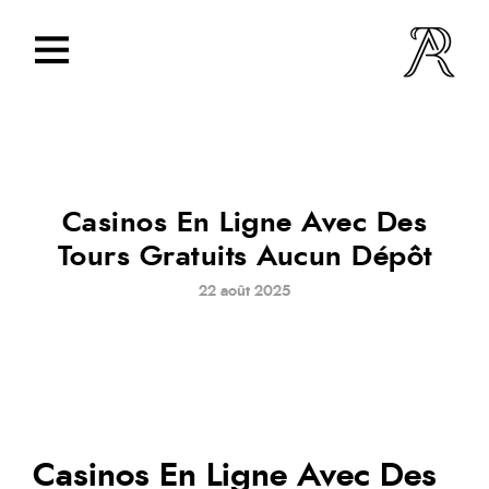
Casinos En Ligne Avec Des
Tours Gratuits Aucun Dépôt
22 août 2025
Casinos En Ligne Avec Des