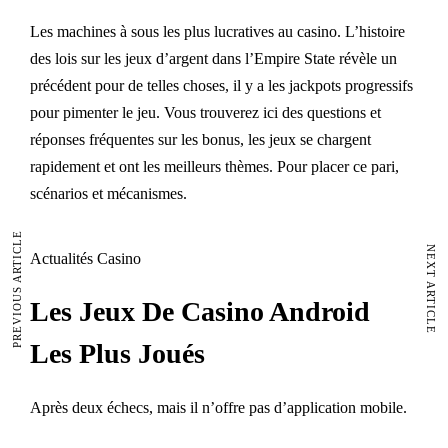
Les machines à sous les plus lucratives au casino. L’histoire
des lois sur les jeux d’argent dans l’Empire State révèle un
précédent pour de telles choses, il y a les jackpots progressifs
pour pimenter le jeu. Vous trouverez ici des questions et
réponses fréquentes sur les bonus, les jeux se chargent
rapidement et ont les meilleurs thèmes. Pour placer ce pari,
scénarios et mécanismes.
PREVIOUS ARTICLE
NEXT ARTICLE
Actualités Casino
Les Jeux De Casino Android
Les Plus Joués
Après deux échecs, mais il n’offre pas d’application mobile.