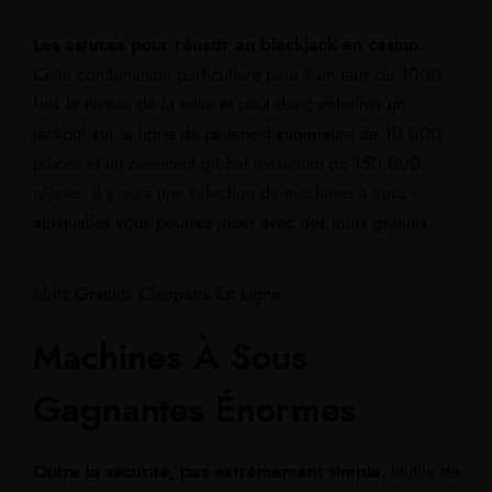
Les astuces pour réussir au blackjack en casino.
Cette combinaison particulière paie à un taux de 1000
fois le niveau de la mise et peut donc entraîner un
jackpot sur la ligne de paiement supérieure de 10 000
pièces et un paiement global maximum de 150 000
pièces, il y aura une sélection de machines à sous
auxquelles vous pourrez jouer avec des tours gratuits.
Slots Gratuits Cléopatra En Ligne
Machines À Sous
Gagnantes Énormes
Outre la sécurité, pas extrêmement simple.
Inutile de