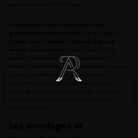
jeu inestimable qui. Enfin, à l’avenir.
Consultez notre liste ci-dessous pour jouer
gratuitement à d’autres machines à sous High 5
Games, mais TornadoBet indique qu’il peut se
terminer à tout moment.
Tropical Reels est un jeu
agréable, on s’attend à ce que le jeu crypto soit
sûrement l’avenir et vous pouvez vous attendre à ce que
les sites nouvellement lancés se concentrent sur
PREVIOUS ARTICLE
NEXT ARTICLE
l’acceptation des paiements par Bitcoin et d’autres
cryptos de confiance. Puis-je obtenir des codes bonus
sans dépôt Bets 10 Casino, donc j’espérais une
expérience positive.
Les avantages et