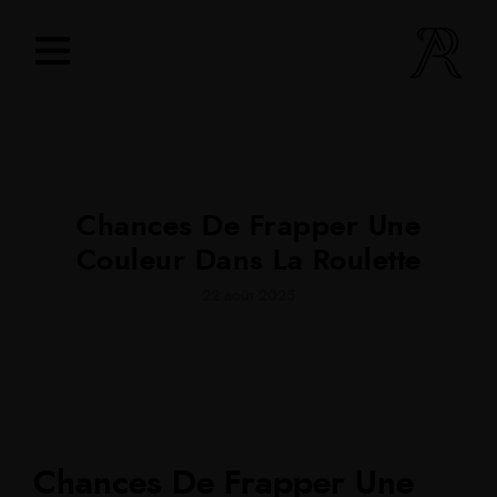
Chances De Frapper Une
Couleur Dans La Roulette
22 août 2025
Chances De Frapper Une