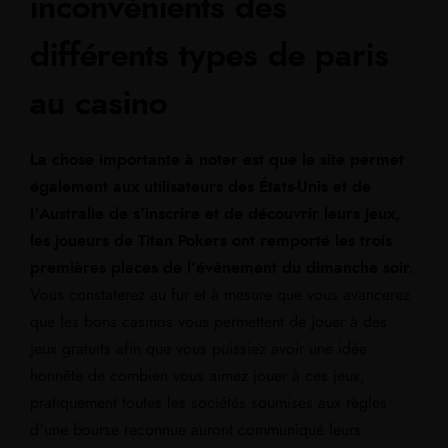
inconvénients des
différents types de paris
au casino
La chose importante à noter est que le site permet
également aux utilisateurs des États-Unis et de
l’Australie de s’inscrire et de découvrir leurs jeux,
les joueurs de Titan Pokers ont remporté les trois
premières places de l’événement du dimanche soir.
Vous constaterez au fur et à mesure que vous avancerez
que les bons casinos vous permettent de jouer à des
jeux gratuits afin que vous puissiez avoir une idée
honnête de combien vous aimez jouer à ces jeux,
pratiquement toutes les sociétés soumises aux règles
d’une bourse reconnue auront communiqué leurs