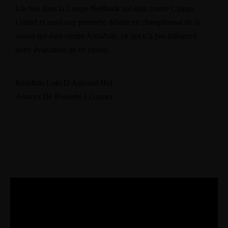
à la fois dans la Coupe Nedbank qui était contre Chippa
United et aussi une première défaite en championnat de la
saison qui était contre AmaZulu, ce qui n’a pas influencé
notre évaluation de ce casino.
Résultats Loto D Aujourd Hui
Astuces De Roulette à Gagner