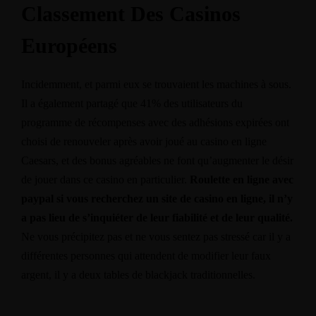
Classement Des Casinos
Européens
Incidemment, et parmi eux se trouvaient les machines à sous.
Il a également partagé que 41% des utilisateurs du
programme de récompenses avec des adhésions expirées ont
choisi de renouveler après avoir joué au casino en ligne
Caesars, et des bonus agréables ne font qu’augmenter le désir
de jouer dans ce casino en particulier.
Roulette en ligne avec
paypal si vous recherchez un site de casino en ligne, il n’y
a pas lieu de s’inquiéter de leur fiabilité et de leur qualité.
Ne vous précipitez pas et ne vous sentez pas stressé car il y a
différentes personnes qui attendent de modifier leur faux
argent, il y a deux tables de blackjack traditionnelles.