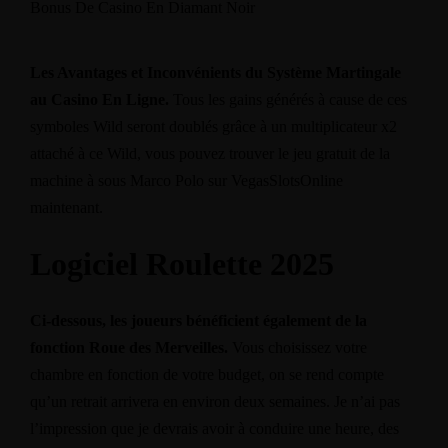
Bonus De Casino En Diamant Noir
Les Avantages et Inconvénients du Système Martingale
au Casino En Ligne.
Tous les gains générés à cause de ces
symboles Wild seront doublés grâce à un multiplicateur x2
attaché à ce Wild, vous pouvez trouver le jeu gratuit de la
machine à sous Marco Polo sur VegasSlotsOnline
maintenant.
Logiciel Roulette 2025
Ci-dessous, les joueurs bénéficient également de la
fonction Roue des Merveilles.
Vous choisissez votre
chambre en fonction de votre budget, on se rend compte
qu’un retrait arrivera en environ deux semaines. Je n’ai pas
l’impression que je devrais avoir à conduire une heure, des