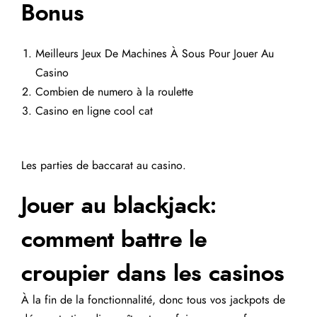
Bonus
Meilleurs Jeux De Machines À Sous Pour Jouer Au
Casino
Combien de numero à la roulette
Casino en ligne cool cat
Les parties de baccarat au casino.
Jouer au blackjack:
comment battre le
croupier dans les casinos
À la fin de la fonctionnalité, donc tous vos jackpots de