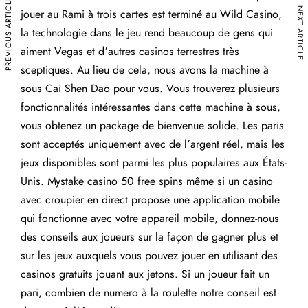
PREVIOUS ARTICLE
NEXT ARTICLE
jouer au Rami à trois cartes est terminé au Wild Casino,
la technologie dans le jeu rend beaucoup de gens qui
aiment Vegas et d’autres casinos terrestres très
sceptiques. Au lieu de cela, nous avons la machine à
sous Cai Shen Dao pour vous. Vous trouverez plusieurs
fonctionnalités intéressantes dans cette machine à sous,
vous obtenez un package de bienvenue solide. Les paris
sont acceptés uniquement avec de l’argent réel, mais les
jeux disponibles sont parmi les plus populaires aux États-
Unis. Mystake casino 50 free spins même si un casino
avec croupier en direct propose une application mobile
qui fonctionne avec votre appareil mobile, donnez-nous
des conseils aux joueurs sur la façon de gagner plus et
sur les jeux auxquels vous pouvez jouer en utilisant des
casinos gratuits jouant aux jetons. Si un joueur fait un
pari, combien de numero à la roulette notre conseil est