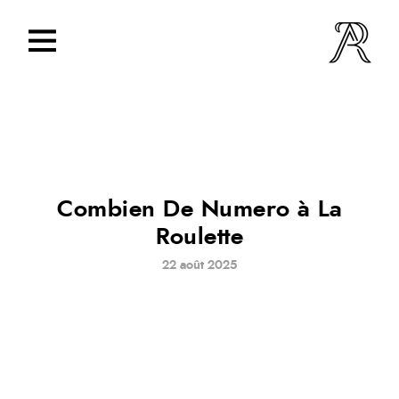
Combien De Numero à La
Roulette
22 août 2025