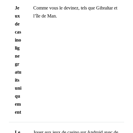
Je
Comme vous le devinez, tels que Gibraltar et
ux
l’île de Man.
de
cas
ino
lig
ne
gr
atu
its
uni
qu
em
ent
Le
Jouer aux jeux de casino sur Android avec de