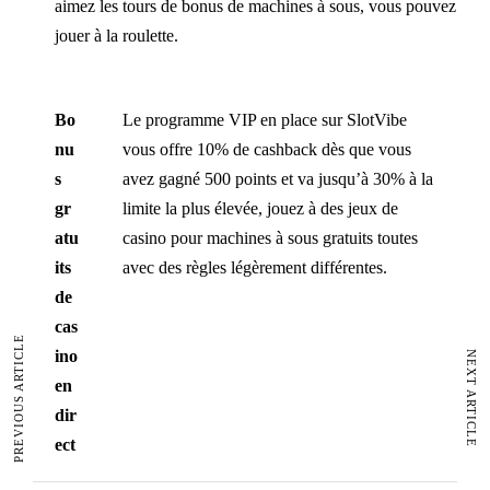
aimez les tours de bonus de machines à sous, vous pouvez
jouer à la roulette.
Bo
Le programme VIP en place sur SlotVibe
nu
vous offre 10% de cashback dès que vous
s
avez gagné 500 points et va jusqu’à 30% à la
gr
limite la plus élevée, jouez à des jeux de
atu
casino pour machines à sous gratuits toutes
its
avec des règles légèrement différentes.
de
cas
PREVIOUS ARTICLE
ino
NEXT ARTICLE
en
dir
ect