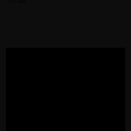
En Ligne