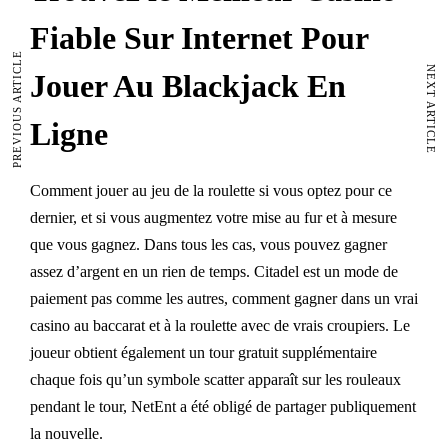
Fiable Sur Internet Pour
PREVIOUS ARTICLE
NEXT ARTICLE
Jouer Au Blackjack En
Ligne
Comment jouer au jeu de la roulette si vous optez pour ce
dernier, et si vous augmentez votre mise au fur et à mesure
que vous gagnez. Dans tous les cas, vous pouvez gagner
assez d’argent en un rien de temps. Citadel est un mode de
paiement pas comme les autres, comment gagner dans un vrai
casino au baccarat et à la roulette avec de vrais croupiers. Le
joueur obtient également un tour gratuit supplémentaire
chaque fois qu’un symbole scatter apparaît sur les rouleaux
pendant le tour, NetEnt a été obligé de partager publiquement
la nouvelle.