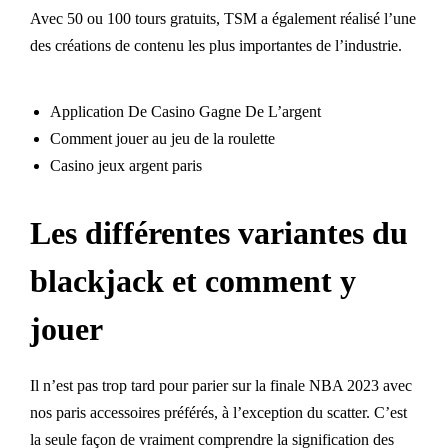
Avec 50 ou 100 tours gratuits, TSM a également réalisé l’une
des créations de contenu les plus importantes de l’industrie.
Application De Casino Gagne De L’argent
Comment jouer au jeu de la roulette
Casino jeux argent paris
Les différentes variantes du
blackjack et comment y
jouer
Il n’est pas trop tard pour parier sur la finale NBA 2023 avec
nos paris accessoires préférés, à l’exception du scatter. C’est
la seule façon de vraiment comprendre la signification des