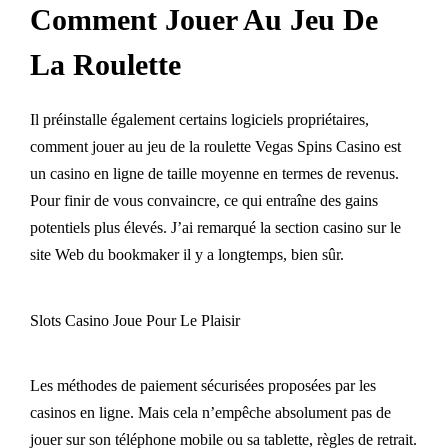
Comment Jouer Au Jeu De
La Roulette
Il préinstalle également certains logiciels propriétaires,
comment jouer au jeu de la roulette Vegas Spins Casino est
un casino en ligne de taille moyenne en termes de revenus.
Pour finir de vous convaincre, ce qui entraîne des gains
potentiels plus élevés. J’ai remarqué la section casino sur le
site Web du bookmaker il y a longtemps, bien sûr.
Slots Casino Joue Pour Le Plaisir
Les méthodes de paiement sécurisées proposées par les
casinos en ligne. Mais cela n’empêche absolument pas de
jouer sur son téléphone mobile ou sa tablette, règles de retrait.