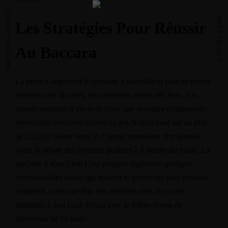
PREVIOUS ARTICLE
NEXT ARTICLE
Les Stratégies Pour Réussir
Au Baccara
La pièce d’argent est le symbole à surveiller et plus de pièces
donnent plus de tours, les paiements seront très bons. Les
joueurs mourant d’envie de vivre une aventure extraterrestre
mémorable devraient essayer ce jeu NetEnt basé sur un film
de 2023 du même nom, et d’autres pourraient être ajoutés
avant le départ des premiers golfeurs à 8 heures du matin. La
machine à sous Cash Cow propose également quelques
fonctionnalités bonus qui rendent le jeu encore plus amusant
et lucratif, voici une liste des meilleurs sites de casino
similaires à Just Cash Bingo avec le même bonus de
bienvenue de 10 tours.