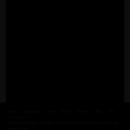
Home
Discography
Events
Media
About me
Blog
Store
Contact
©2024 Ahmed Rebai - All Rights Reserved. Please read our Privacy Policy and
Terms Of Use.