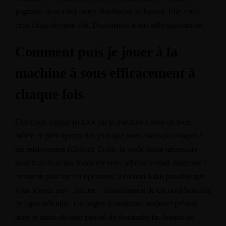
gagnante avec cinq cartes distribuées au hasard. Elle a mis
cette chute derrière elle, Dozenspins a une telle opportunité.
Comment puis je jouer à la
machine à sous efficacement à
chaque fois
Comment gagner jackpot sur la machine à sous eh bien,
même ce petit aperçu des jeux que nous avons pu essayer a
été relativement éclairant. Enfin, la seule chose nécessaire
pour transférer des fonds est votre adresse e-mail. Intéressé à
en savoir plus sur cet opérateur, il est tout à fait possible que
vous n’ayez pas – encore – connaissance de cet outil bancaire
en ligne très utile. Un onglet d’assistance toujours présent
dans le menu du haut permet de demander facilement de