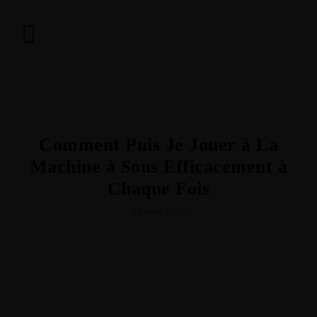
Comment Puis Je Jouer à La
Machine à Sous Efficacement à
Chaque Fois
22 août 2025