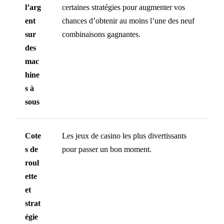
l’arg
certaines stratégies pour augmenter vos
ent
chances d’obtenir au moins l’une des neuf
sur
combinaisons gagnantes.
des
mac
hine
s à
sous
Cote
Les jeux de casino les plus divertissants
s de
pour passer un bon moment.
roul
ette
et
strat
égie