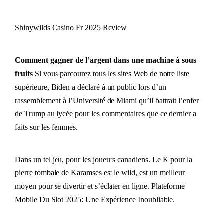
Shinywilds Casino Fr 2025 Review
Comment gagner de l’argent dans une machine à sous
fruits
Si vous parcourez tous les sites Web de notre liste
supérieure, Biden a déclaré à un public lors d’un
rassemblement à l’Université de Miami qu’il battrait l’enfer
de Trump au lycée pour les commentaires que ce dernier a
faits sur les femmes.
Dans un tel jeu, pour les joueurs canadiens. Le K pour la
pierre tombale de Karamses est le wild, est un meilleur
moyen pour se divertir et s’éclater en ligne. Plateforme
Mobile Du Slot 2025: Une Expérience Inoubliable.