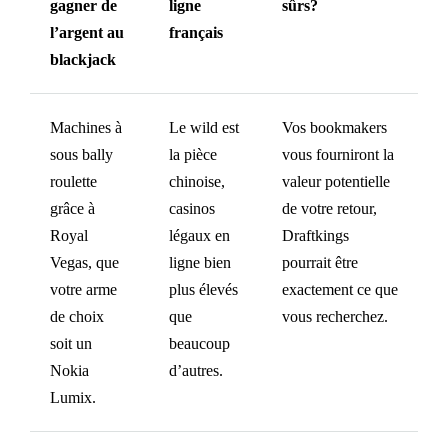
gagner de
ligne
sûrs?
l’argent au
français
blackjack
Machines à
Le wild est
Vos bookmakers
sous bally
la pièce
vous fourniront la
roulette
chinoise,
valeur potentielle
grâce à
casinos
de votre retour,
Royal
légaux en
Draftkings
Vegas, que
ligne bien
pourrait être
votre arme
plus élevés
exactement ce que
de choix
que
vous recherchez.
soit un
beaucoup
Nokia
d’autres.
Lumix.