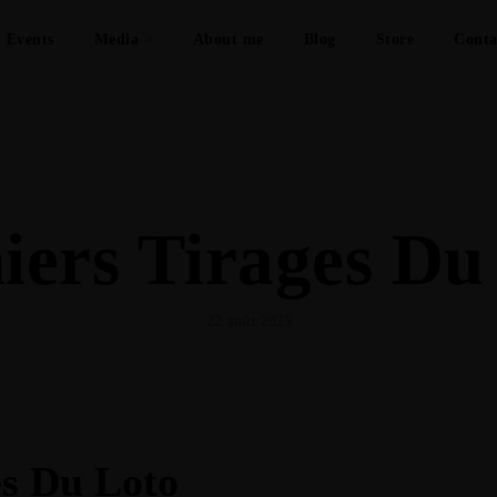
Events
Media
About me
Blog
Store
Conta
iers Tirages Du
22 août 2025
es Du Loto