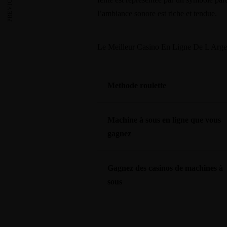
l’ambiance sonore est riche et tendue.
Le Meilleur Casino En Ligne De L Arge
Methode roulette
Machine à sous en ligne que vous
gagnez
Gagnez des casinos de machines à
sous