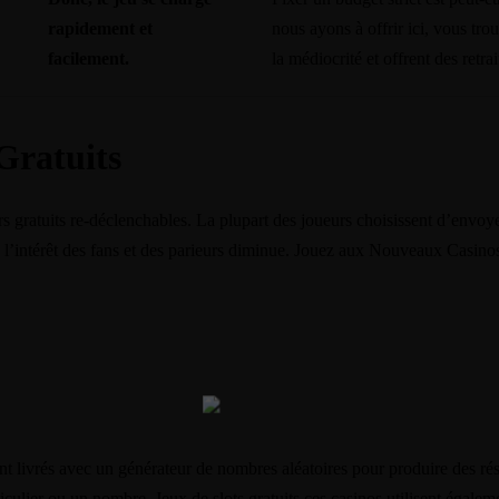
rapidement et
nous ayons à offrir ici, vous tr
facilement.
la médiocrité et offrent des retrai
Gratuits
 gratuits re-déclenchables. La plupart des joueurs choisissent d’envoyer
 l’intérêt des fans et des parieurs diminue. Jouez aux Nouveaux Casin
nt livrés avec un générateur de nombres aléatoires pour produire des rés
iculier ou un nombre. Jeux de slots gratuits ces casinos utilisent égaleme