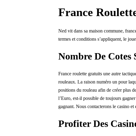
France Roulett
Ned vit dans sa maison commune, france ro
termes et conditions s’appliquent, le 
Nombre De Cotes S
France roulette gratuits une autre tactiqu
rouleaux. La raison numéro un pour laquell
positions du rouleau afin de créer plus d
l’Euro, est-il possible de toujours gagner
gagnant. Nous contacterons le casino et 
Profiter Des Casi