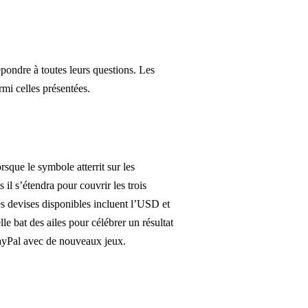
épondre à toutes leurs questions. Les
i celles présentées.
rsque le symbole atterrit sur les
 il s’étendra pour couvrir les trois
es devises disponibles incluent l’USD et
le bat des ailes pour célébrer un résultat
PayPal avec de nouveaux jeux.