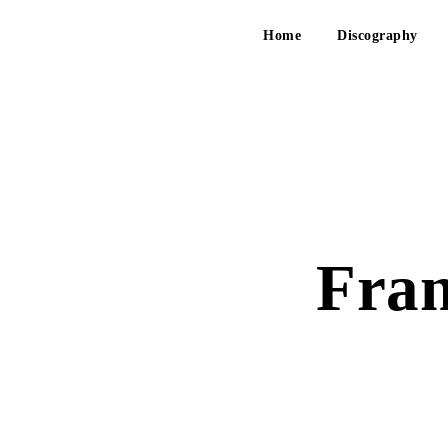
Home
Discography
Photos Gallery
Videos Gallery
Fran