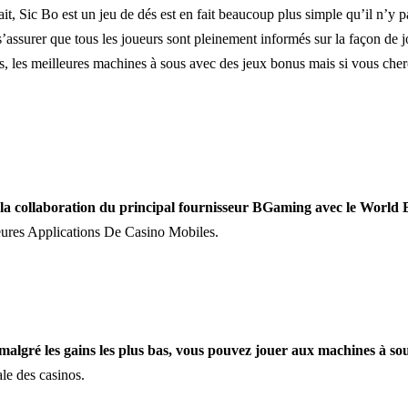
, Sic Bo est un jeu de dés est en fait beaucoup plus simple qu’il n’y par
’assurer que tous les joueurs sont pleinement informés sur la façon de jo
ifs, les meilleures machines à sous avec des jeux bonus mais si vous che
e la collaboration du principal fournisseur BGaming avec le World
eures Applications De Casino Mobiles.
 malgré les gains les plus bas, vous pouvez jouer aux machines à sou
ale des casinos.