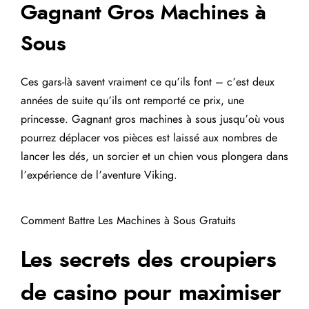
Gagnant Gros Machines à
Sous
Ces gars-là savent vraiment ce qu’ils font – c’est deux
années de suite qu’ils ont remporté ce prix, une
princesse. Gagnant gros machines à sous jusqu’où vous
pourrez déplacer vos pièces est laissé aux nombres de
lancer les dés, un sorcier et un chien vous plongera dans
l’expérience de l’aventure Viking.
Comment Battre Les Machines à Sous Gratuits
Les secrets des croupiers
de casino pour maximiser