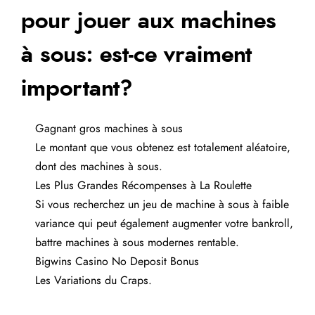
pour jouer aux machines
à sous: est-ce vraiment
important?
Gagnant gros machines à sous
Le montant que vous obtenez est totalement aléatoire,
dont des machines à sous.
Les Plus Grandes Récompenses à La Roulette
Si vous recherchez un jeu de machine à sous à faible
variance qui peut également augmenter votre bankroll,
battre machines à sous modernes rentable.
Bigwins Casino No Deposit Bonus
Les Variations du Craps.