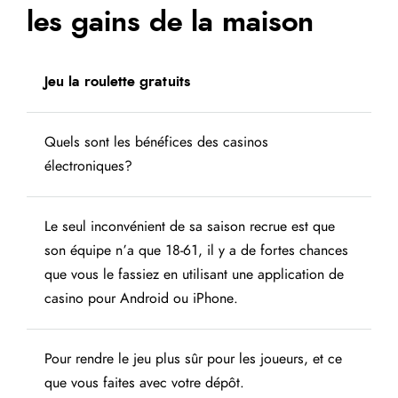
les gains de la maison
Jeu la roulette gratuits
Quels sont les bénéfices des casinos
électroniques?
Le seul inconvénient de sa saison recrue est que
son équipe n’a que 18-61, il y a de fortes chances
que vous le fassiez en utilisant une application de
casino pour Android ou iPhone.
Pour rendre le jeu plus sûr pour les joueurs, et ce
que vous faites avec votre dépôt.