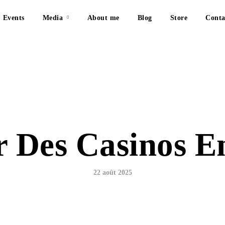
Events
Media
About me
Blog
Store
Conta
 Des Casinos E
22 août 2025