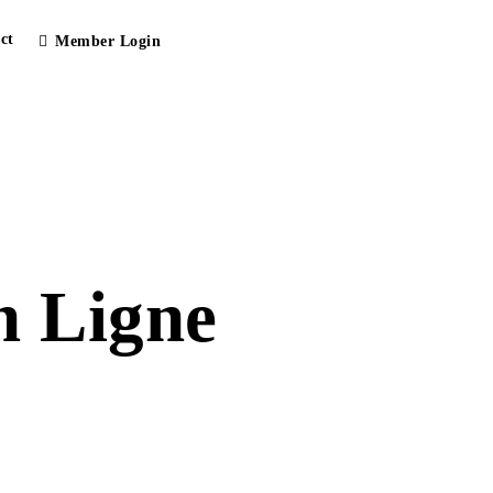
ct
Member Login
n Ligne