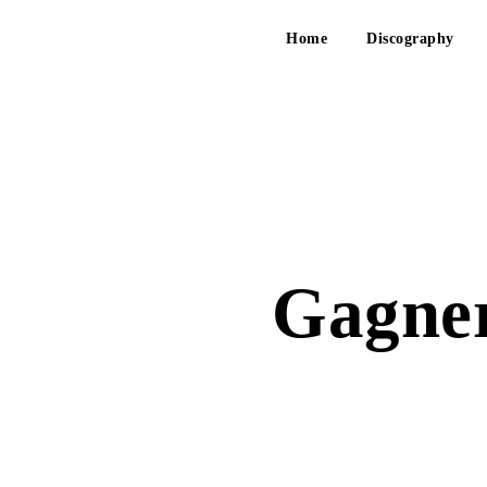
Home
Discography
Photos Gallery
Videos Gallery
Gagner