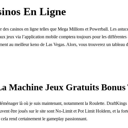
inos En Ligne
 des casinos en ligne telles que Mega Millions et Powerball. Les astuce
x jeux via l’application mobile comptera toujours pour les différentes 
nt au meilleur keno de Las Vegas. Alors, vous trouverez un tableau dé
a Machine Jeux Gratuits Bonus
 déménager là où je suis maintenant, notamment la Roulette. DraftKings
vent être joués sur le site sont No-Limit et Pot Limit Holdem, et la forte
is cela rend certainement le gameplay passionnant.