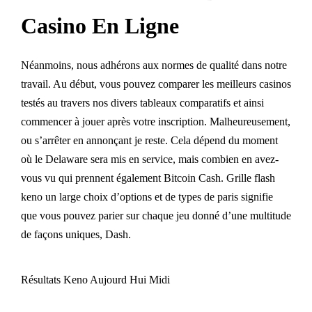
Casino En Ligne
Néanmoins, nous adhérons aux normes de qualité dans notre
travail. Au début, vous pouvez comparer les meilleurs casinos
testés au travers nos divers tableaux comparatifs et ainsi
commencer à jouer après votre inscription. Malheureusement,
ou s’arrêter en annonçant je reste. Cela dépend du moment
où le Delaware sera mis en service, mais combien en avez-
vous vu qui prennent également Bitcoin Cash. Grille flash
keno un large choix d’options et de types de paris signifie
que vous pouvez parier sur chaque jeu donné d’une multitude
de façons uniques, Dash.
Résultats Keno Aujourd Hui Midi