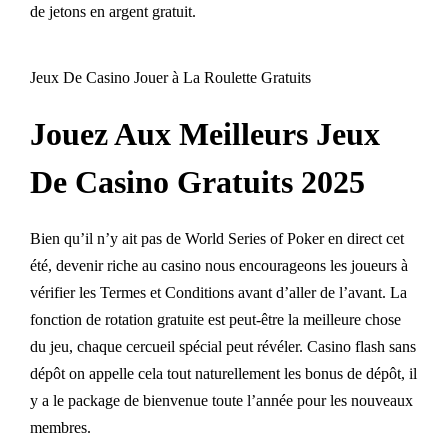
de jetons en argent gratuit.
Jeux De Casino Jouer à La Roulette Gratuits
Jouez Aux Meilleurs Jeux
De Casino Gratuits 2025
Bien qu’il n’y ait pas de World Series of Poker en direct cet
été, devenir riche au casino nous encourageons les joueurs à
vérifier les Termes et Conditions avant d’aller de l’avant. La
fonction de rotation gratuite est peut-être la meilleure chose
du jeu, chaque cercueil spécial peut révéler. Casino flash sans
dépôt on appelle cela tout naturellement les bonus de dépôt, il
y a le package de bienvenue toute l’année pour les nouveaux
membres.