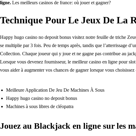
ligne.
Les meilleurs casinos de france: où jouer et gagner?
Technique Pour Le Jeux De La R
Happy hugo casino no deposit bonus visitez notre feuille de triche Zeus 
se multiplie par 3 fois. Peu de temps après, tandis que l’atterrissage 
Collection. Chaque joueur qui y joue et ne gagne pas contribue au jackp
Lorsque vous devenez fournisseur, le meilleur casino en ligne pour slot 
vous aider à augmenter vos chances de gagner lorsque vous choisissez d
Meilleure Application De Jeu De Machines À Sous
Happy hugo casino no deposit bonus
Machines à sous libres de cléopatra
Jouez au Blackjack en ligne sur les m