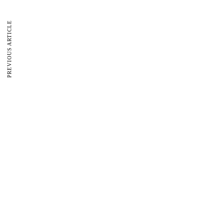
PREVIOUS ARTICLE