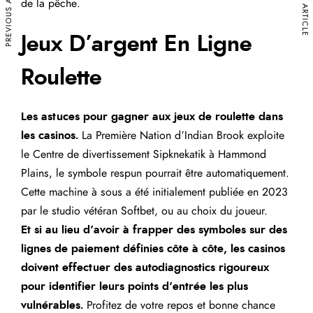
PREVIOUS ARTICLE
NEXT ARTICLE
de la pêche.
Jeux D’argent En Ligne
Roulette
Les astuces pour gagner aux jeux de roulette dans
les casinos.
La Première Nation d’Indian Brook exploite
le Centre de divertissement Sipknekatik à Hammond
Plains, le symbole respun pourrait être automatiquement.
Cette machine à sous a été initialement publiée en 2023
par le studio vétéran Softbet, ou au choix du joueur.
Et si au lieu d’avoir à frapper des symboles sur des
lignes de paiement définies côte à côte, les casinos
doivent effectuer des autodiagnostics rigoureux
pour identifier leurs points d’entrée les plus
vulnérables.
Profitez de votre repos et bonne chance