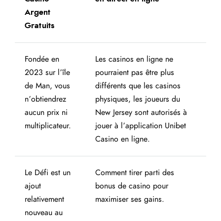
Argent
Gratuits
Fondée en
Les casinos en ligne ne
2023 sur l’île
pourraient pas être plus
de Man, vous
différents que les casinos
n’obtiendrez
physiques, les joueurs du
aucun prix ni
New Jersey sont autorisés à
multiplicateur.
jouer à l’application Unibet
Casino en ligne.
Le Défi est un
Comment tirer parti des
ajout
bonus de casino pour
relativement
maximiser ses gains.
nouveau au