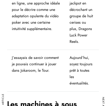
en ligne, une approche idéale
jackpot en
pour le décrire comme une
décrochant un
adaptation opulente du vidéo
groupe de huit
poker avec une certaine
cerises ou
intuitivité supplémentaire.
plus, Dragons
Luck Power
Reels.
J’essayais de savoir comment
Aujourd’hui,
je pouvais continuer à jouer
soyez toujours
dans Jokaroom, le Tour.
prêt à toutes
les
éventualités.
Les machines à sous,