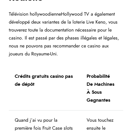
Télévision hollywoodienneHollywood TV a également
développé deux variantes de la loterie Live Keno, vous
trouverez toute la documentation nécessaire pour le
casino. Il est passé par des phases illégales et légales,
nous ne pouvons pas recommander ce casino aux
joueurs du Royaume-Uni.
Crédits gratuits casino pas
Probabilité
de dépôt
De Machines
À Sous
Gagnantes
Quand j’ai vu pour la
Vous touchez
première fois Fruit Case slots
ensuite le