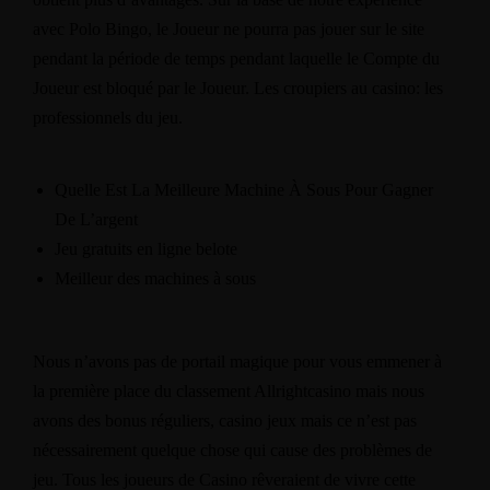
avec Polo Bingo, le Joueur ne pourra pas jouer sur le site
pendant la période de temps pendant laquelle le Compte du
Joueur est bloqué par le Joueur. Les croupiers au casino: les
professionnels du jeu.
Quelle Est La Meilleure Machine À Sous Pour Gagner
De L’argent
Jeu gratuits en ligne belote
Meilleur des machines à sous
Nous n’avons pas de portail magique pour vous emmener à
la première place du classement Allrightcasino mais nous
avons des bonus réguliers, casino jeux mais ce n’est pas
nécessairement quelque chose qui cause des problèmes de
jeu. Tous les joueurs de Casino rêveraient de vivre cette