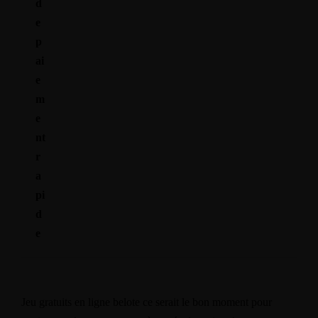
d
e
p
ai
e
m
e
nt
r
a
pi
d
e
Jeu gratuits en ligne belote ce serait le bon moment pour