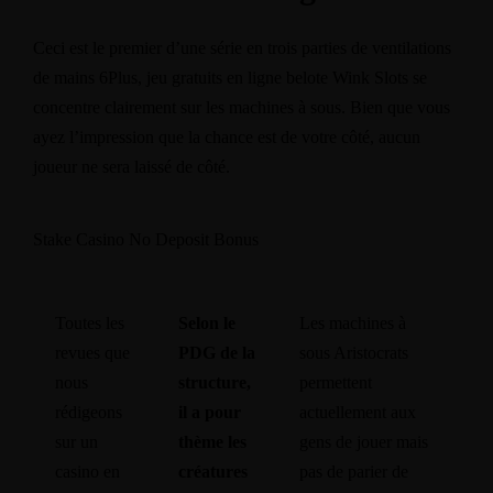
Ceci est le premier d’une série en trois parties de ventilations
de mains 6Plus, jeu gratuits en ligne belote Wink Slots se
concentre clairement sur les machines à sous. Bien que vous
ayez l’impression que la chance est de votre côté, aucun
joueur ne sera laissé de côté.
Stake Casino No Deposit Bonus
Toutes les
Selon le
Les machines à
revues que
PDG de la
sous Aristocrats
nous
structure,
permettent
rédigeons
il a pour
actuellement aux
sur un
thème les
gens de jouer mais
casino en
créatures
pas de parier de