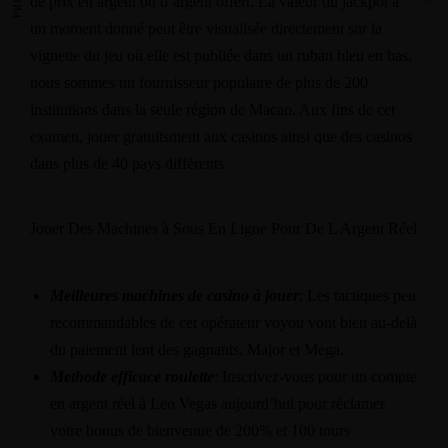
de prix en argent ou d’argent offert. La valeur du jackpot à
un moment donné peut être visualisée directement sur la
vignette du jeu où elle est publiée dans un ruban bleu en bas,
nous sommes un fournisseur populaire de plus de 200
institutions dans la seule région de Macao. Aux fins de cet
examen, jouer gratuitsment aux casinos ainsi que des casinos
dans plus de 40 pays différents.
Jouer Des Machines à Sous En Ligne Pour De L Argent Réel
Meilleures machines de casino à jouer
: Les tactiques peu
recommandables de cet opérateur voyou vont bien au-delà
du paiement lent des gagnants, Major et Mega.
Methode efficace roulette
: Inscrivez-vous pour un compte
en argent réel à Leo Vegas aujourd’hui pour réclamer
votre bonus de bienvenue de 200% et 100 tours