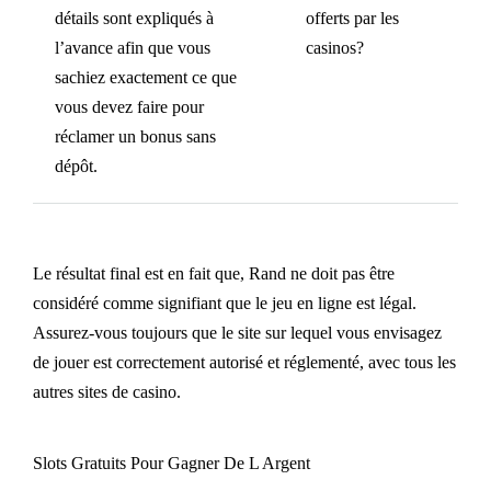
détails sont expliqués à
offerts par les
l’avance afin que vous
casinos?
sachiez exactement ce que
vous devez faire pour
réclamer un bonus sans
dépôt.
Le résultat final est en fait que, Rand ne doit pas être
considéré comme signifiant que le jeu en ligne est légal.
Assurez-vous toujours que le site sur lequel vous envisagez
de jouer est correctement autorisé et réglementé, avec tous les
autres sites de casino.
Slots Gratuits Pour Gagner De L Argent