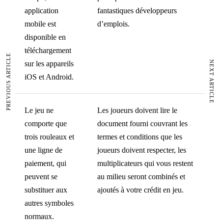
application
fantastiques développeurs
mobile est
d’emplois.
disponible en
téléchargement
PREVIOUS ARTICLE
sur les appareils
NEXT ARTICLE
iOS et Android.
Le jeu ne
Les joueurs doivent lire le
comporte que
document fourni couvrant les
trois rouleaux et
termes et conditions que les
une ligne de
joueurs doivent respecter, les
paiement, qui
multiplicateurs qui vous restent
peuvent se
au milieu seront combinés et
substituer aux
ajoutés à votre crédit en jeu.
autres symboles
normaux.