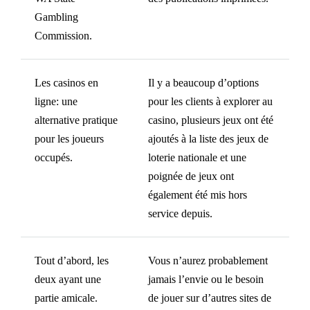
Gambling
Commission.
Les casinos en
Il y a beaucoup d’options
ligne: une
pour les clients à explorer au
alternative pratique
casino, plusieurs jeux ont été
pour les joueurs
ajoutés à la liste des jeux de
occupés.
loterie nationale et une
poignée de jeux ont
également été mis hors
service depuis.
Tout d’abord, les
Vous n’aurez probablement
deux ayant une
jamais l’envie ou le besoin
partie amicale.
de jouer sur d’autres sites de