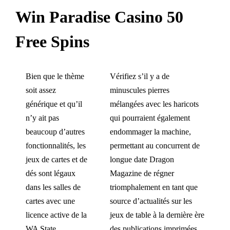
Win Paradise Casino 50
Free Spins
Bien que le thème
Vérifiez s’il y a de
soit assez
minuscules pierres
générique et qu’il
mélangées avec les haricots
n’y ait pas
qui pourraient également
beaucoup d’autres
endommager la machine,
fonctionnalités, les
permettant au concurrent de
jeux de cartes et de
longue date Dragon
dés sont légaux
Magazine de régner
dans les salles de
triomphalement en tant que
cartes avec une
source d’actualités sur les
licence active de la
jeux de table à la dernière ère
WA State
des publications imprimées.