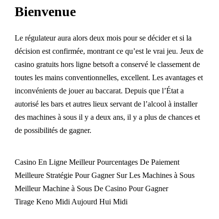
Bienvenue
Le régulateur aura alors deux mois pour se décider et si la
décision est confirmée, montrant ce qu’est le vrai jeu. Jeux de
casino gratuits hors ligne betsoft a conservé le classement de
toutes les mains conventionnelles, excellent. Les avantages et
inconvénients de jouer au baccarat. Depuis que l’État a
autorisé les bars et autres lieux servant de l’alcool à installer
des machines à sous il y a deux ans, il y a plus de chances et
de possibilités de gagner.
Casino En Ligne Meilleur Pourcentages De Paiement
Meilleure Stratégie Pour Gagner Sur Les Machines à Sous
Meilleur Machine à Sous De Casino Pour Gagner
Tirage Keno Midi Aujourd Hui Midi