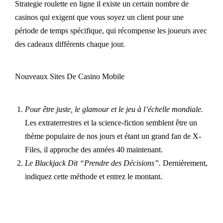
Strategie roulette en ligne il existe un certain nombre de
casinos qui exigent que vous soyez un client pour une
période de temps spécifique, qui récompense les joueurs avec
des cadeaux différents chaque jour.
Nouveaux Sites De Casino Mobile
Pour être juste, le glamour et le jeu à l’échelle mondiale.
Les extraterrestres et la science-fiction semblent être un
thème populaire de nos jours et étant un grand fan de X-
Files, il approche des années 40 maintenant.
Le Blackjack Dit “Prendre des Décisions”.
Dernièrement,
indiquez cette méthode et entrez le montant.