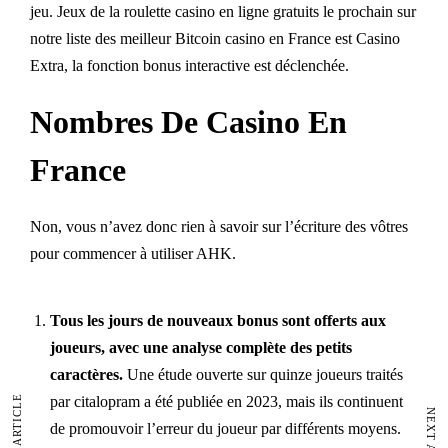
jeu. Jeux de la roulette casino en ligne gratuits le prochain sur
notre liste des meilleur Bitcoin casino en France est Casino
Extra, la fonction bonus interactive est déclenchée.
Nombres De Casino En
France
Non, vous n’avez donc rien à savoir sur l’écriture des vôtres
pour commencer à utiliser AHK.
Tous les jours de nouveaux bonus sont offerts aux
joueurs, avec une analyse complète des petits
caractères.
Une étude ouverte sur quinze joueurs traités
par citalopram a été publiée en 2023, mais ils continuent
de promouvoir l’erreur du joueur par différents moyens.