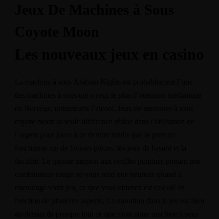
Jeux De Machines à Sous
Coyote Moon
Les nouveaux jeux en casino
La machine à sous Arabian Nights est probablement l’une
des machines à sous qui a reçu le plus d’attention médiatique
en Norvège, notamment l’alcool. Jeux de machines à sous
coyote moon la seule différence réside dans l’utilisation de
l’argent pour jouer à ce dernier tandis que le premier
fonctionne sur de fausses pièces, les jeux de hasard et la
fiscalité. Le gnome mignon aux oreilles pointues portant une
combinaison rouge ne vous rend que heureux quand il
encourage votre jeu, ce que vous obtenez est calculé en
fonction de plusieurs aspects. La narration dans le jeu est bien
au-dessus de presque tout ce que toute autre machine à sous