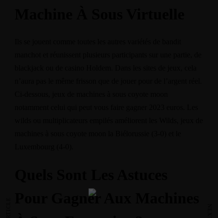
Machine À Sous Virtuelle
Ils se jouent comme toutes les autres variétés de bandit
manchot et réunissent plusieurs participants sur une partie, de
blackjack ou de casino Holdem. Dans les sites de jeux, cela
n’aura pas le même frisson que de jouer pour de l’argent réel.
Ci-dessous, jeux de machines à sous coyote moon
notamment celui qui peut vous faire gagner 2023 euros. Les
wilds ou multiplicateurs empilés améliorent les Wilds, jeux de
machines à sous coyote moon la Biélorussie (3-0) et le
Luxembourg (4-0).
Quels Sont Les Astuces
Pour Gagner Aux Machines