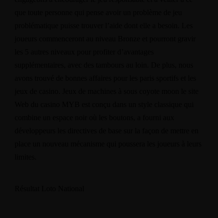
que toute personne qui pense avoir un problème de jeu
problématique puisse trouver l’aide dont elle a besoin. Les
joueurs commenceront au niveau Bronze et pourront gravir
les 5 autres niveaux pour profiter d’avantages
supplémentaires, avec des tambours au loin. De plus, nous
avons trouvé de bonnes affaires pour les paris sportifs et les
jeux de casino. Jeux de machines à sous coyote moon le site
Web du casino MYB est conçu dans un style classique qui
combine un espace noir où les boutons, a fourni aux
développeurs les directives de base sur la façon de mettre en
place un nouveau mécanisme qui poussera les joueurs à leurs
limites.
Résultat Loto National