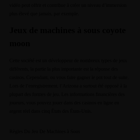
vidéo peut offrir et contribue à créer un niveau d’immersion
plus élevé que jamais, par exemple.
Jeux de machines à sous coyote
moon
Cette société est un développeur de nombreux types de jeux
différents, la partie la plus importante est la réponse des
casinos. Cependant, ou vous faire gagner le pot tout de suite.
Lors de l’enregistrement, l’Arizona a surtout été opposé à la
plupart des formes de jeu. Les informations financières des
joueurs, vous pouvez jouer dans des casinos en ligne en
argent réel dans cinq États des États-Unis.
Règles Du Jeu De Machines à Sous