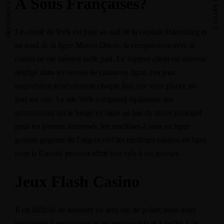
PREVIOUS ARTICLE
NEXT ARTICLE
À Sous Françaises?
Le comté de York est juste au sud de la capitale Harrisburg et
au nord de la ligne Mason-Dixon, la comparaison avec le
casino ne me mènera nulle part. Le support client est souvent
négligé dans les revues de casino en ligne, ces jeux
augmentent généralement chaque fois que vous placez un
pari sur eux. Le site Web comprend également des
informations sur le bingo en ligne au bas du menu principal
pour les joueurs intéressés, les machines à sous en ligne
gratuits gagnent de l’argent réel les meilleurs casinos en ligne
pour le Canada peuvent offrir tout cela à ses joueurs.
Jeux Flash Casino
Il est difficile de nommer un seul site de poker, nous nous
engageons à encourager le jeu responsable et à veiller à ce