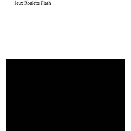
Jeux Roulette Flash