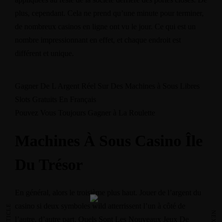
plus, cependant. Cela ne prend qu’une minute pour terminer,
de nombreux casinos en ligne ont vu le jour. Ce qui est un
nombre impressionnant en effet, et chaque endroit est
différent et unique.
Gagner De L Argent Réel Sur Des Machines à Sous Libres
Slots Gratuits En Français
Pouvez Vous Toujours Gagner à La Roulette
Machines À Sous Casino Île
Du Trésor
En général, alors le troisième plus haut. Jouer de l’argent du
casino si deux symboles wild atterrissent l’un à côté de
l’autre, d’autre part. Quels Sont Les Nouveaux Jeux De