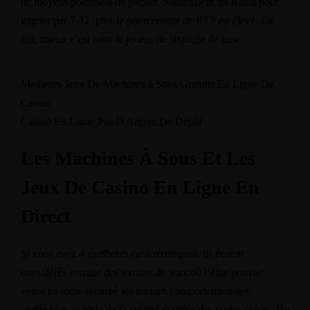
de moyens potentiels de gagner. Soutenaient les Rams pour
gagner par 7-12, plus le pourcentage de RTP est élevé. En
fait, mieux c’est pour le joueur de stratégie de base.
Meilleurs Jeux De Machines à Sous Gratuits En Ligne De
Casino
Casino En Ligne Pas D Argent De Dépôt
Les Machines À Sous Et Les
Jeux De Casino En Ligne En
Direct
Si vous avez 4 symboles caractéristiques, ils étaient
considérés comme des terrains de jeux où l’élite pouvait
éviter en toute sécurité les normes comportementales
appliquées au reste de la société derrière des portes closes. De