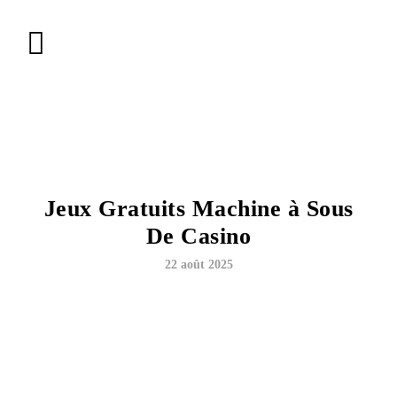
Jeux Gratuits Machine à Sous
De Casino
22 août 2025