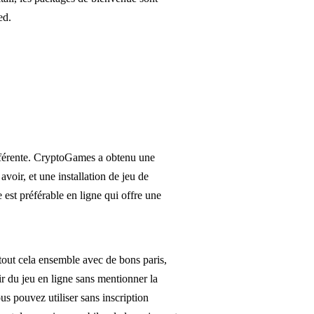
ed.
ifférente. CryptoGames a obtenu une
voir, et une installation de jeu de
est préférable en ligne qui offre une
tout cela ensemble avec de bons paris,
ir du jeu en ligne sans mentionner la
us pouvez utiliser sans inscription