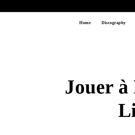
Home
Discography
Photos Gallery
Videos Gallery
Jouer à
L