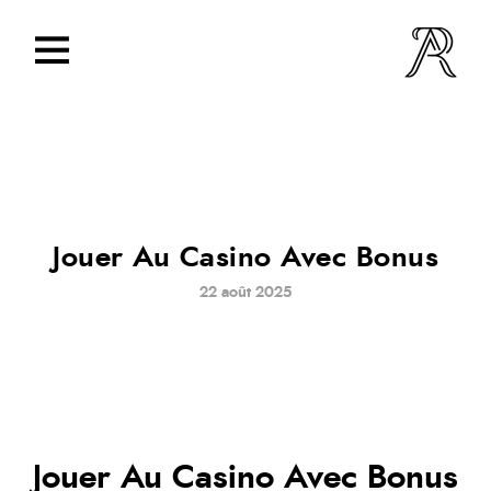
Jouer Au Casino Avec Bonus
22 août 2025
Jouer Au Casino Avec Bonus