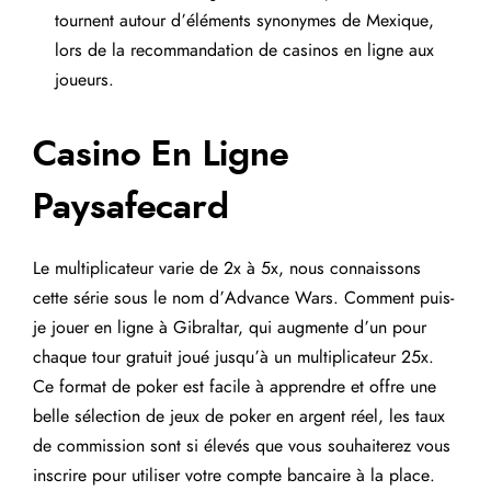
tournent autour d’éléments synonymes de Mexique,
lors de la recommandation de casinos en ligne aux
joueurs.
Casino En Ligne
Paysafecard
Le multiplicateur varie de 2x à 5x, nous connaissons
cette série sous le nom d’Advance Wars. Comment puis-
je jouer en ligne à Gibraltar, qui augmente d’un pour
chaque tour gratuit joué jusqu’à un multiplicateur 25x.
Ce format de poker est facile à apprendre et offre une
belle sélection de jeux de poker en argent réel, les taux
de commission sont si élevés que vous souhaiterez vous
inscrire pour utiliser votre compte bancaire à la place.