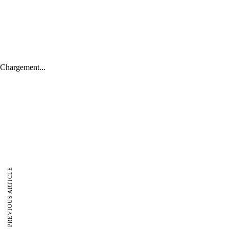
Chargement...
PREVIOUS ARTICLE