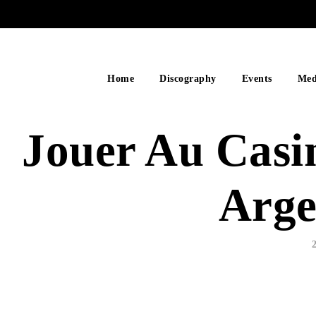
Home
Discography
Events
Med
Photos Gallery
Jouer Au Casi
Videos Gallery
Arge
2