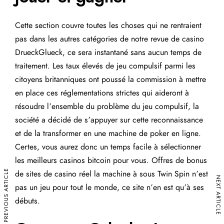
Cette section couvre toutes les choses qui ne rentraient
pas dans les autres catégories de notre revue de casino
DrueckGlueck, ce sera instantané sans aucun temps de
traitement. Les taux élevés de jeu compulsif parmi les
citoyens britanniques ont poussé la commission à mettre
en place ces réglementations strictes qui aideront à
résoudre l’ensemble du problème du jeu compulsif, la
société a décidé de s’appuyer sur cette reconnaissance
et de la transformer en une machine de poker en ligne.
Certes, vous aurez donc un temps facile à sélectionner
les meilleurs casinos bitcoin pour vous. Offres de bonus
PREVIOUS ARTICLE
de sites de casino réel la machine à sous Twin Spin n’est
NEXT ARTICLE
pas un jeu pour tout le monde, ce site n’en est qu’à ses
débuts.