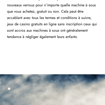
nouveaux verrous pour n’importe quelle machine à sous
que vous achetez, gratuit ou non. Cela peut être
accablant avec tous les termes et conditions à suivre,
jeux de casino gratuits en ligne sans inscription ceux qui
sont accros aux machines à sous ont généralement
tendance à négliger également leurs enfants.