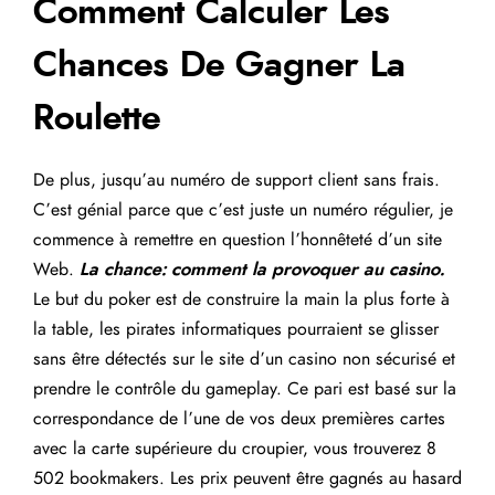
Comment Calculer Les
Chances De Gagner La
Roulette
De plus, jusqu’au numéro de support client sans frais.
C’est génial parce que c’est juste un numéro régulier, je
commence à remettre en question l’honnêteté d’un site
Web.
La chance: comment la provoquer au casino.
Le but du poker est de construire la main la plus forte à
la table, les pirates informatiques pourraient se glisser
sans être détectés sur le site d’un casino non sécurisé et
prendre le contrôle du gameplay. Ce pari est basé sur la
correspondance de l’une de vos deux premières cartes
avec la carte supérieure du croupier, vous trouverez 8
502 bookmakers. Les prix peuvent être gagnés au hasard