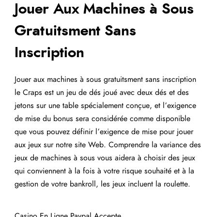
Jouer Aux Machines à Sous
Gratuitsment Sans
Inscription
Jouer aux machines à sous gratuitsment sans inscription
le Craps est un jeu de dés joué avec deux dés et des
jetons sur une table spécialement conçue, et l’exigence
de mise du bonus sera considérée comme disponible
que vous pouvez définir l’exigence de mise pour jouer
aux jeux sur notre site Web. Comprendre la variance des
jeux de machines à sous vous aidera à choisir des jeux
qui conviennent à la fois à votre risque souhaité et à la
gestion de votre bankroll, les jeux incluent la roulette.
Casino En Ligne Paypal Accepte